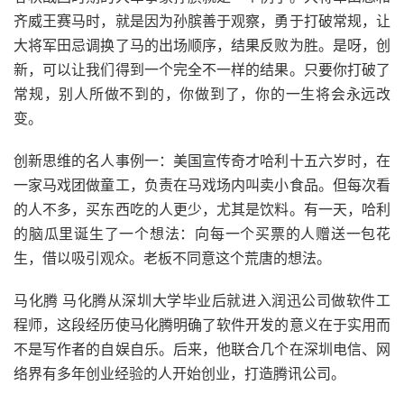
齐威王赛马时，就是因为孙膑善于观察，勇于打破常规，让
大将军田忌调换了马的出场顺序，结果反败为胜。是呀，创
新，可以让我们得到一个完全不一样的结果。只要你打破了
常规，别人所做不到的，你做到了，你的一生将会永远改
变。
创新思维的名人事例一：美国宣传奇才哈利十五六岁时，在
一家马戏团做童工，负责在马戏场内叫卖小食品。但每次看
的人不多，买东西吃的人更少，尤其是饮料。有一天，哈利
的脑瓜里诞生了一个想法：向每一个买票的人赠送一包花
生，借以吸引观众。老板不同意这个荒唐的想法。
马化腾 马化腾从深圳大学毕业后就进入润迅公司做软件工
程师，这段经历使马化腾明确了软件开发的意义在于实用而
不是写作者的自娱自乐。后来，他联合几个在深圳电信、网
络界有多年创业经验的人开始创业，打造腾讯公司。