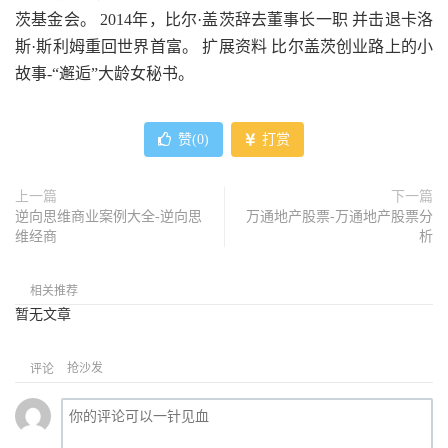
茨基金会。 2014年，比尔·盖茨辞去董事长一职 并击退卡洛
斯·斯利姆重回世界首富。 扩展资料 比尔盖茨创业路上的小
故事-“邂逅”大龄女秘书。
赞(
0
)
打赏
上一篇
下一篇
逆向思维商业案例大全-逆向思
万通地产股票-万通地产股票分
维经商
析
相关推荐
暂无文章
抢沙发
评论