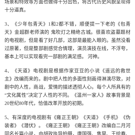
场景和特效等方面也做得十分出色，将古代历史风貌呈现得
十分逼真。
3、《少年包青天》1和2都不错，顺便提一下老的《包青
天》金超群老师演的 鬼吹灯之精绝古城。很喜欢盗墓题材
的电视剧，但是看了好几部，这部是最能入眼的。虽然没看
过原著，但是整部剧感觉合情理，演员演技在线，不浮夸，
基本上可以实现看完一部剧的满足感。 河神。
4、《天道》电视剧是根据作家豆豆的小说《遥远的救世
主》改编而来的。剧中把人性的多面性刻画得淋漓尽致，对
剧中的人性，商战，爱情的描述透彻人心。每个人所具有的
“文化属性”决定了人性的不同。《温州一家人》故事背景是
20世纪80年代，恰值改革开放的初期。
5、有深度的电视剧有《雍正王朝》《天道》《手机》《伪
装者》《潜伏》。《雍正王朝》《雍正王朝》改编自二月河
同名长篇小说，由胡玫执导拍摄，唐国强、焦晃、王绘春、