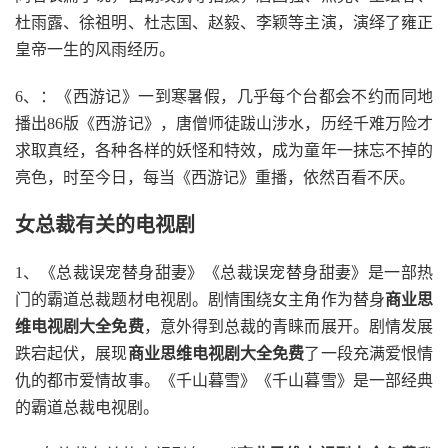
杜雨露、徐祖明、杜志国、赵毅、李颖等主演，演绎了雍正
皇帝一生的风雨经历。
6、：《西游记》一到寒暑假，几乎每个台都会不约而同地
播出86版《西游记》，唐僧师徒跋山涉水，历经千难万险才
求取真经，各种各样的妖怪和特效，成为童年一抹忘不掉的
亮色，时至今日，每当《西游记》重播，依然百看不厌。
女总裁有关的电视剧
1、《总裁误宠替身甜妻》《总裁误宠替身甜妻》是一部热
门的霸道总裁题材电视剧。剧情围绕女主角作为替身
商业思
维电视剧大全免费
，意外得到总裁的青睐而展开。剧情发展
跌宕起伏，展现
商业思维电视剧大全免费
了一段充满爱恨情
仇的都市爱情故事。《千山暮雪》《千山暮雪》是一部经典
的霸道总裁电视剧。