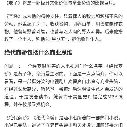
《老子》将是一部极具文化价值与商业价值的影视巨片。
《圣经》成为他的精神支柱，凭着惊人的毅力和顽强不息的
劳动，他盖起了房子，收获谷物，驯养山羊，用兽皮制作衣
物。他曾与野兽斗智，也曾与吃人肉的野人斗勇。后来他搭
救了一个土人，称他为“星期五”，把他收作仆人。
绝代商骄包括什么商业思维
问题一：一个经商很厉害的人电视剧叫什么名字 《绝代商
骄》是黄子华、佘诗曼主演的，下面是一点点简介，你可以
看看，是一部挺好笑的电视剧！麦提爽自小蛮有商业头脑，
在经过父母离异，听爸爸一番道理后深明做生意才会发达的
道理，于是发奋读书，凭努力于美国史丹福完成MBA课
程，并在彼邦寻找机会。
《绝代商骄》《绝代商骄》是酒小七所著的一部热门小说，
小说已完结，讲述了商界巨头楚炎和天才设计师顾轻舟之间