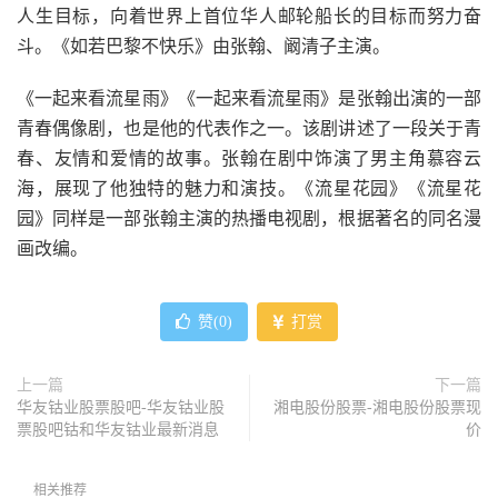
人生目标，向着世界上首位华人邮轮船长的目标而努力奋
斗。《如若巴黎不快乐》由张翰、阚清子主演。
《一起来看流星雨》《一起来看流星雨》是张翰出演的一部
青春偶像剧，也是他的代表作之一。该剧讲述了一段关于青
春、友情和爱情的故事。张翰在剧中饰演了男主角慕容云
海，展现了他独特的魅力和演技。《流星花园》《流星花
园》同样是一部张翰主演的热播电视剧，根据著名的同名漫
画改编。
赞(
0
)
打赏
上一篇
下一篇
华友钴业股票股吧-华友钴业股
湘电股份股票-湘电股份股票现
票股吧钴和华友钴业最新消息
价
相关推荐