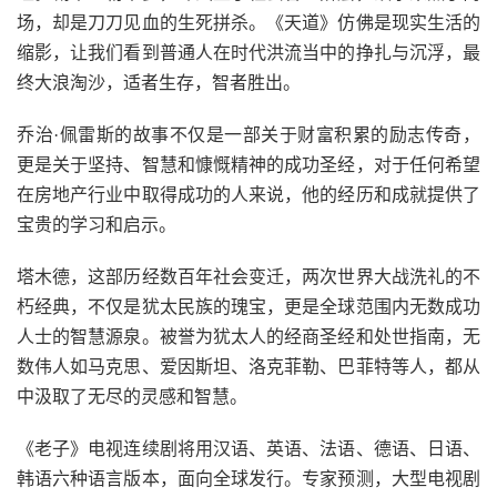
场，却是刀刀见血的生死拼杀。《天道》仿佛是现实生活的
缩影，让我们看到普通人在时代洪流当中的挣扎与沉浮，最
终大浪淘沙，适者生存，智者胜出。
乔治·佩雷斯的故事不仅是一部关于财富积累的励志传奇，
更是关于坚持、智慧和慷慨精神的成功圣经，对于任何希望
在房地产行业中取得成功的人来说，他的经历和成就提供了
宝贵的学习和启示。
塔木德，这部历经数百年社会变迁，两次世界大战洗礼的不
朽经典，不仅是犹太民族的瑰宝，更是全球范围内无数成功
人士的智慧源泉。被誉为犹太人的经商圣经和处世指南，无
数伟人如马克思、爱因斯坦、洛克菲勒、巴菲特等人，都从
中汲取了无尽的灵感和智慧。
《老子》电视连续剧将用汉语、英语、法语、德语、日语、
韩语六种语言版本，面向全球发行。专家预测，大型电视剧