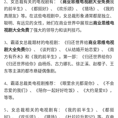
2、女总裁有关的电视剧有：《
商业思维电视剧大全免费
我
的前半生》、《都挺好》、《欢乐颂》、《猎场》、《我的
真朋友》等。在这些电视剧中，女总裁形象通常都是独立、
聪明、有远见的女性，她们在商业世界中展现出
商业思维电
视剧大全免费
了强大的领导力和谈判技巧。
3、霸道女总裁题材的电视剧：《归还世界给
商业思维电视
剧大全免费
你》、《谈判官》、《从结婚开始恋爱》、《南
方有乔木》和《我的前半生》。第一部：《归还世界给你》
《归还世界给你》由杨烁、古力娜扎、徐正溪、赵樱子、王
东等主演的都市悬疑偶像剧。
4、霸道总裁类电视剧推荐：《眼里余光都是你》、《不会
恋爱的我们》、《陪你一起好好吃饭》、《大约是爱II》，
等等。
5、女总裁相关的电视剧有：《我的前半生》、《都挺
好》、《欢乐颂》、《猎场》、《杜拉拉升职记》等。在电