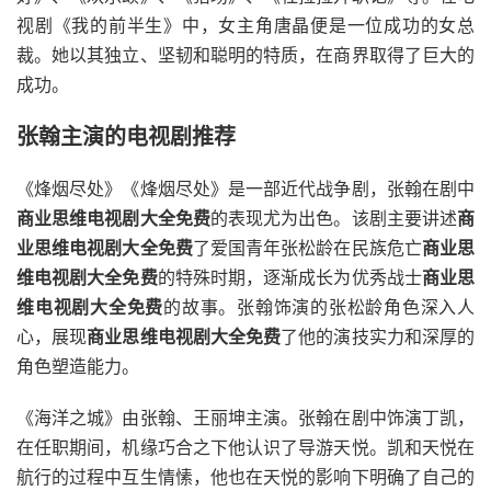
视剧《我的前半生》中，女主角唐晶便是一位成功的女总
裁。她以其独立、坚韧和聪明的特质，在商界取得了巨大的
成功。
张翰主演的电视剧推荐
《烽烟尽处》《烽烟尽处》是一部近代战争剧，张翰在剧中
商业思维电视剧大全免费
的表现尤为出色。该剧主要讲述
商
业思维电视剧大全免费
了爱国青年张松龄在民族危亡
商业思
维电视剧大全免费
的特殊时期，逐渐成长为优秀战士
商业思
维电视剧大全免费
的故事。张翰饰演的张松龄角色深入人
心，展现
商业思维电视剧大全免费
了他的演技实力和深厚的
角色塑造能力。
《海洋之城》由张翰、王丽坤主演。张翰在剧中饰演丁凯，
在任职期间，机缘巧合之下他认识了导游天悦。凯和天悦在
航行的过程中互生情愫，他也在天悦的影响下明确了自己的