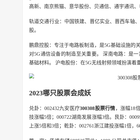
高新、南京熊猫、意华股份、贝通信、通宇通讯、
轨道交通行业：中国铁建、晋亿实业、晋西车轴、
股。
鹏鼎控股：专注于电路板制造，是5G基础设施的
对5G通信设备的制造至关重要。 深南电路：是
基础材料。 沪电股份：在5G无线射频领域扮演着
2023哪只股票会成妖
兑卦：002432九安医疗
300308股票行情
，涨幅18
技涨幅5倍；000722湖南发展涨幅3倍。艮卦：0009
上涨5倍和3倍；乾卦：002761浙江建投涨幅1倍，60