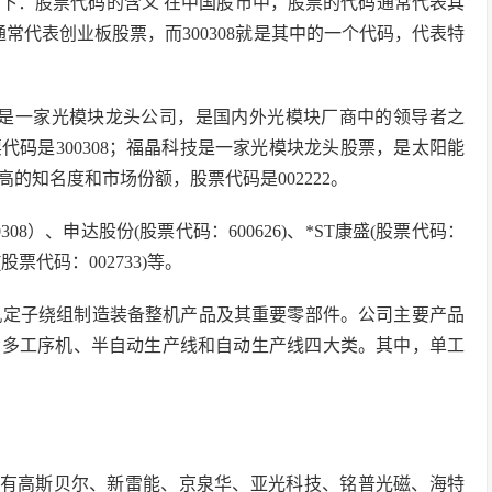
如下：股票代码的含义 在中国股市中，股票的代码通常代表其
常代表创业板股票，而300308就是其中的一个代码，代表特
创是一家光模块龙头公司，是国内外光模块厂商中的领导者之
码是300308；福晶科技是一家光模块龙头股票，是太阳能
的知名度和市场份额，股票代码是002222。
8）、申达股份(股票代码：600626)、*ST康盛(股票代码：
(股票代码：002733)等。
为电机定子绕组制造装备整机产品及其重要零部件。公司主要产品
、多工序机、半自动生产线和自动生产线四大类。其中，单工
股有高斯贝尔、新雷能、京泉华、亚光科技、铭普光磁、海特