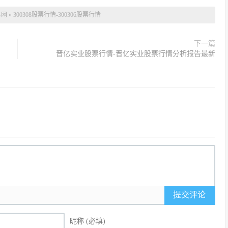
本网
»
300308股票行情-300306股票行情
下一篇
晋亿实业股票行情-晋亿实业股票行情分析报告最新
提交评论
昵称 (必填)