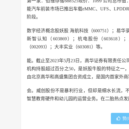
第一家：佰维存储688525现价：1099 公司总市值
能汽车前装市场已推出车载eMMC、UFS、LPDD
阶段。
数字经济概念股妖股 海航科技（600751）；易华录（
新智认知（603869）；杭电股份（603618）
（002093）；大丰实业（603081）等。
能。截止至2023年5月23日，高华证券有限责任公
机构持股超过百分之50，是妖股牛股的特征之一
由北京高华和高盛集团合资成立，是国内首家外商
会。威创股份不是暴利行业，但却是细水长流，不
智慧教育硬件和幼儿园的运营业务。在二胎热点发
赞(