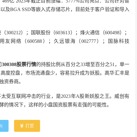
：469亿 2023年截止目前涨幅：5777%公司亮点：公司针对智
R以及BGA SSD等嵌入式存储芯片，目前处于客户验证和导入
300212）；国联股份（603613）；烽火通信（600498）；
；用友网络（600588）；久远银海（002777）；国脉科技
司
300308股票行情
的持股比例从百分之33增至百分之51，单一
，高度控盘，市场流通盘少，容易拉升成为妖股。高华汇丰是
独资券商。
太受互联网冲击的行业，是2023年A股新妖股之王。威创有
酵的情况下，这样的小盘国资股票有走强的可能性。
0
)
打赏