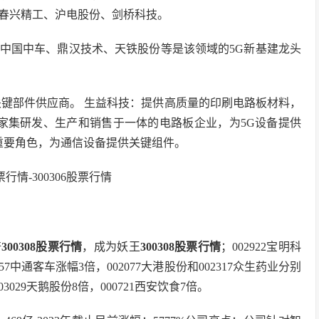
春兴精工、沪电股份、剑桥科技。
中国中车、鼎汉技术、天铁股份等是该领域的5G新基建龙头
关键部件供应商。 生益科技：提供高质量的印刷电路板材料，
一家集研发、生产和销售于一体的电路板企业，为5G设备提供
重要角色，为通信设备提供关键组件。
倍
300308股票行情
，成为妖王
300308股票行情
；002922宝明科
57中通客车涨幅3倍，002077大港股份和002317众生药业分别
3029天鹅股份8倍，000721西安饮食7倍。