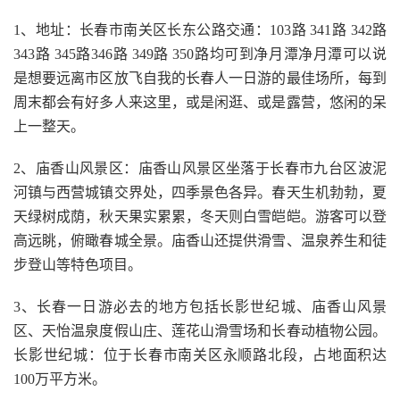
1、地址：长春市南关区长东公路交通：103路 341路 342路
343路 345路346路 349路 350路均可到净月潭净月潭可以说
是想要远离市区放飞自我的长春人一日游的最佳场所，每到
周末都会有好多人来这里，或是闲逛、或是露营，悠闲的呆
上一整天。
2、庙香山风景区：庙香山风景区坐落于长春市九台区波泥
河镇与西营城镇交界处，四季景色各异。春天生机勃勃，夏
天绿树成荫，秋天果实累累，冬天则白雪皑皑。游客可以登
高远眺，俯瞰春城全景。庙香山还提供滑雪、温泉养生和徒
步登山等特色项目。
3、长春一日游必去的地方包括长影世纪城、庙香山风景
区、天怡温泉度假山庄、莲花山滑雪场和长春动植物公园。
长影世纪城：位于长春市南关区永顺路北段，占地面积达
100万平方米。