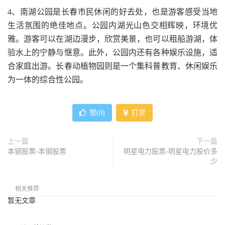
4、南湖公园是长春市民休闲的好去处，也是游客感受当地
生活氛围的绝佳地点。公园内湖光山色交相辉映，环境优
雅。游客可以在湖边漫步，欣赏美景，也可以租船游湖，体
验水上的宁静与惬意。此外，公园内还有各种娱乐设施，适
合家庭出游。长春动植物园则是一个集科普教育、休闲娱乐
为一体的综合性公园。
赞(
0
)
打赏
上一篇
下一篇
本钢股票-本钢股票
明星电力股票-明星电力股价多
少
相关推荐
暂无文章