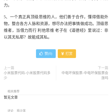
力。
5、一个真正具顶级思维的人，他们善于合作，懂得借助外
物，整合各方人脉和资源，想尽办法把事情做成功。顶级思
维者，当借力而行 利他思维 老子在《道德经》里说过：非
以其无私耶？故能成其私。
赞(
0
)
打赏
上一篇
下一篇
小米股票代码-小米股票代码多
中电环保股票-中电环保股票会
少
涨吗
相关推荐
暂无文章
抢沙发
评论