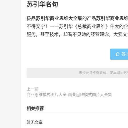
苏引华名句
极品
苏引华商业思维大全集
的产品
苏引华商业思
不得安宁！一一苏引华《总裁商业思维》伟大的
服务，甚至技术，却看不见她的经营理念，大爱文
赞(
未经允许不得转载：
友本网
»
苏
上一篇
商业思维模式图片大全-商业思维模式图片大全集
相关推荐
暂无文章