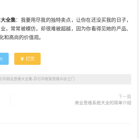
维大全集
：我要用尽我的独特卖点，让你在还没买我的日子，
企业，常常被模仿，却很难被超越，因为你看得见她的产品、
化和高尚的价值观。
0
)
打赏
引华商业思维大全集-苏引华框架思维众妙之门
下一篇
商业思维系统大全的简单介绍