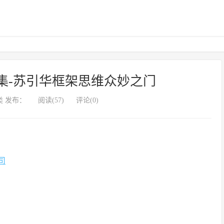
集-苏引华框架思维众妙之门
 发布：
阅读(57)
评论(0)
司