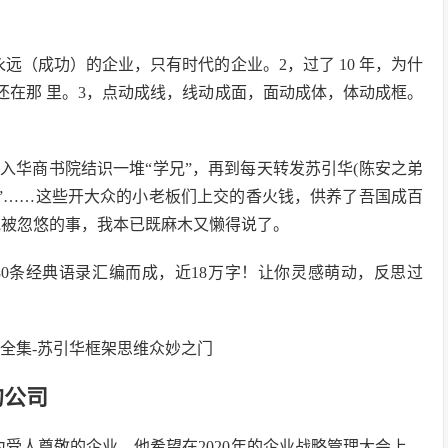
远（成功）的企业，只有时代的企业。2，过了 10 年，为什
，你还在那 里。3，点动成线，线动成面，面动成体，体动成框。
入华商书院结识一堆“学兄”，再到每天转发苏引华(陈安之弟
筹”……这些开大众的小老板们上交的香火钱，供养了吾国成百
他被忽悠的事，我本已既麻木又懒得说了。
80条经典语录汇编而成，近18万字！让你灵感萌动，反思过
的公司
受人尊敬的企业，他希望在2020年的企业战略管理大会上，