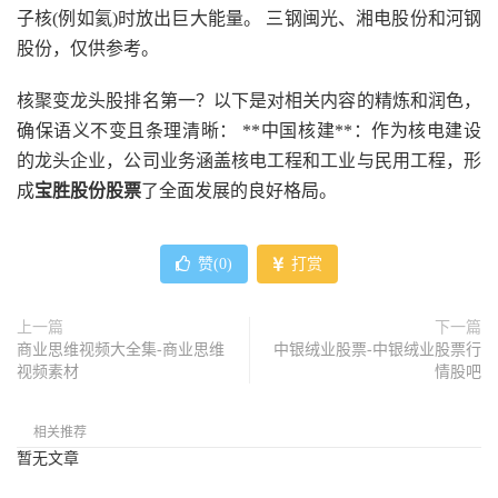
子核(例如氦)时放出巨大能量。 三钢闽光、湘电股份和河钢
股份，仅供参考。
核聚变龙头股排名第一？以下是对相关内容的精炼和润色，
确保语义不变且条理清晰： **中国核建**：作为核电建设
的龙头企业，公司业务涵盖核电工程和工业与民用工程，形
成
宝胜股份股票
了全面发展的良好格局。
赞(
0
)
打赏
上一篇
下一篇
商业思维视频大全集-商业思维
中银绒业股票-中银绒业股票行
视频素材
情股吧
相关推荐
暂无文章