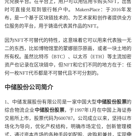
元兑换平台。在平台上，用户可以用信用卡购买NFT，出售
时可直接兑现到银行帐户中。 MakersPlace：于2016年发
布，是一个基于区块链技术的、为艺术家和创作者提供全方
位服务的平台，用于铸造代表其作品的NFT。
因为NFT不可替代的特性，这意味着它可以用来代表独一无
二的东西，比如博物馆里的蒙娜丽莎原画，或者一块土地的
所有权。虽然比特币（BTC）、以太币（ETH）等主流加密
资产也记录在区块链中，但NFT和它们不同的地方在于：任
何一枚NFT代币都是不可替代且不可分割的。
中储股份公司简介
1、中储发展股份有限公司是一家中国大型
中储股份股票
的
综合物流企业
中储股份股票
，于1997年1月在中国上海证券
交易所上市，股票代码为600787。公司成立以来，坚持以市
场化为导向，优化产权结构，明确市场定位，创新管理模
式，通过资本市场的各种手段如配股、收购和兼并，实现
中