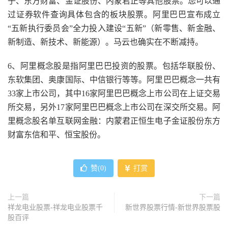
子、东方财富、金证股份、内蒙君正等其他股票。您可以通
过证券软件查询具体包含的板块股票。阿里巴巴宣布成立
“五新执行委员会”全力投入建设“五新”（新零售、新金融、
新制造、新技术、新能源）。马云也确实在不断减持。
6、阿里概念股是指阿里巴巴投资的股票。包括华联股份、
东软集团、奥康国际、中信银行等等。阿里巴巴概念一共有
33家上市公司，其中16家阿里巴巴概念上市公司在上证交易
所交易，另外17家阿里巴巴概念上市公司在深交所交易。阿
里概念股名单互联网金融：内蒙君正恒生电子金证股份东方
财富东信和平、恒宝股份。
赞(
0
)
打赏
上一篇
下一篇
祥龙电业股票-祥龙电业股票千
新世界股票行情-新世界股票股
股百评