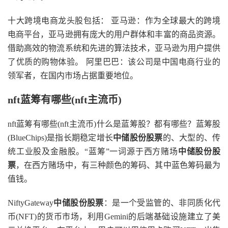
十大跨境电商龙头股包括： 亚马逊：作为全球最大的跨境
电商平台，亚马逊拥有庞大的用户群体和丰富的商品资源。
借助高效的物流系统和先进的算法技术，亚马逊为用户提供
了优质的购物体验。 阿里巴巴：该公司是中国电商行业的
领军者，在国内市场占据重要地位。
nft蓝筹有哪些(nft主流币)
nft蓝筹有哪些(nft主流币)什么是蓝筹股？都有哪些？蓝筹股
(BlueChips)是指长期稳定增长
中储股份股票
的、大型的、传
统工业股及金融股。“蓝筹”一词源于西方赌场
中储股份股
票
，在西方赌场中，有三种颜色的筹码、其中蓝色筹码最为
值钱。
NiftyGateway
中储股份股票
：是一个受监管的、非同质化代
币(NFT)的货币市场，利用Gemini的后端基础设施建立了美