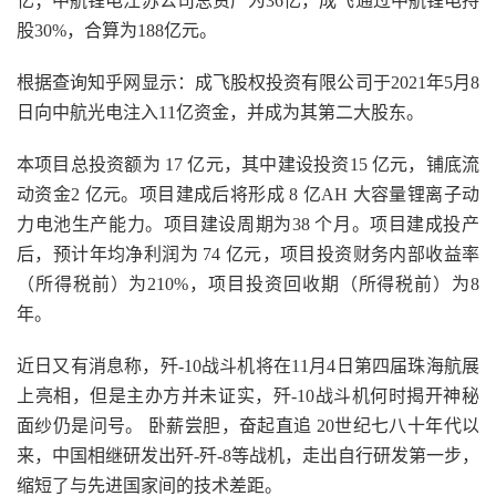
亿；中航锂电江苏公司总资产为36亿，成飞通过中航锂电持
股30%，合算为188亿元。
根据查询知乎网显示：成飞股权投资有限公司于2021年5月8
日向中航光电注入11亿资金，并成为其第二大股东。
本项目总投资额为 17 亿元，其中建设投资15 亿元，铺底流
动资金2 亿元。项目建成后将形成 8 亿AH 大容量锂离子动
力电池生产能力。项目建设周期为38 个月。项目建成投产
后，预计年均净利润为 74 亿元，项目投资财务内部收益率
（所得税前）为210%，项目投资回收期（所得税前）为8
年。
近日又有消息称，歼-10战斗机将在11月4日第四届珠海航展
上亮相，但是主办方并未证实，歼-10战斗机何时揭开神秘
面纱仍是问号。 卧薪尝胆，奋起直追 20世纪七八十年代以
来，中国相继研发出歼-歼-8等战机，走出自行研发第一步，
缩短了与先进国家间的技术差距。