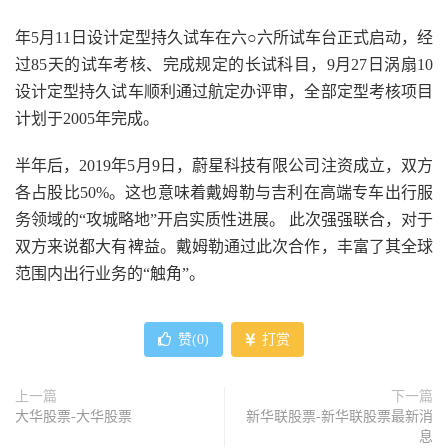
年5月11日设计定型持久试车在六○六所试车台正式启动，经
过85天的试车考核、完成规定的长试科目，9月27日涡扇10
设计定型持久试车顺利通过航定办评审，全部定型考核项目
计划于2005年完成。
半年后，2019年5月9日，蔚星科技有限公司注资成立，双方
各占股比50%。这也意味着戴姆勒与吉利在高端专车出行服
务领域的“攻城略地”开启实质性进展。 此次强强联合，对于
双方来说都大有裨益。戴姆勒通过此次合作，丰富了其全球
范围内出行业务的“触角”。
赞(
0
)
打赏
上一篇
下一篇
大华股票-大华股票
新华联股票-新华联股票最新消
息