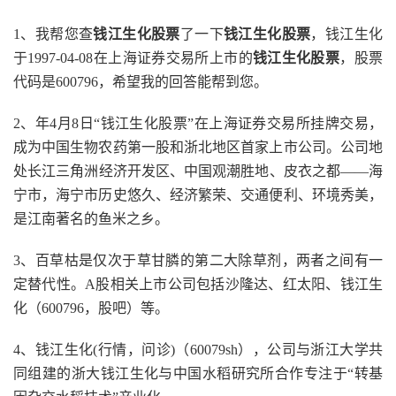
1、我帮您查
钱江生化股票
了一下
钱江生化股票
，钱江生化
于1997-04-08在上海证券交易所上市的
钱江生化股票
，股票
代码是600796，希望我的回答能帮到您。
2、年4月8日“钱江生化股票”在上海证券交易所挂牌交易，
成为中国生物农药第一股和浙北地区首家上市公司。公司地
处长江三角洲经济开发区、中国观潮胜地、皮衣之都――海
宁市，海宁市历史悠久、经济繁荣、交通便利、环境秀美，
是江南著名的鱼米之乡。
3、百草枯是仅次于草甘膦的第二大除草剂，两者之间有一
定替代性。A股相关上市公司包括沙隆达、红太阳、钱江生
化（600796，股吧）等。
4、钱江生化(行情，问诊)（60079sh），公司与浙江大学共
同组建的浙大钱江生化与中国水稻研究所合作专注于“转基