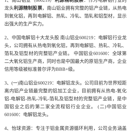
1、南山铝业（600219）
利源精制股票
：作为电解铝行业的
龙头
利源精制股票
，南山铝业拥有完整的铝产业链，从热电
到氧化铝，再到电解铝、热轧、冷轧、箔轧和铝型材，显示
出强大的生产实力。
2、中国电解铝十大龙头股 南山铝业600219：电解铝行业龙
头，公司拥有从热电到氧化铝，再到电解铝、热轧、冷轧、
箔轧及铝型材的完整铝产业链。 中国铝业601600：全球第
二大氧化铝生产商，同时也是中国最大的原铝生产商，企业
信用等级被标准普尔评为BBB+级。
3、(一)南山铝业600219：电解铝龙头。公司目前为世界短距
离内铝产业链最完整的铝加工企业，目前拥有从热电-氧化
铝-电解铝-热轧-冷轧-箔轧及铝型材的完整铝产业链，是中
国铝业之后的第二家全流程铝行业企业。 (二)中国铝业
601600：电解铝龙头。
4、怡球资源：专注于铝金属资源循环利用，公司业务涵盖