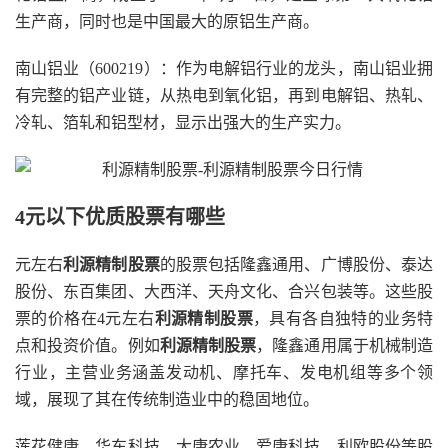
生产商，同时也是中国最大的原铝生产商。
南山铝业（600219）：作为电解铝行业的龙头，南山铝业拥
有完整的铝产业链，从热电到氧化铝，再到电解铝、热轧、
冷轧、箔轧和铝型材，显示出强大的生产实力。
4元以下优质股票有哪些
元左右
利源精制股票
的股票包括隆鑫通用、广博股份、泰达
股份、东百集团、大西洋、天舟文化、合兴包装等。这些股
票的价格在4元左右
利源精制股票
，具有各自独特的业务特
点和投资价值。例如
利源精制股票
，隆鑫通用属于机械制造
行业，主营业务涵盖发动机、摩托车、发电机组等多个领
域，展现了其在传统制造业中的稳固地位。
莲花健康、华东科技、大康农业、爱康科技、利欧股份等股