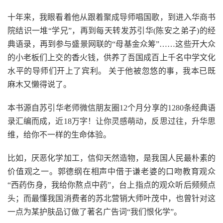
十年来，我眼看着他从跟着聚成导师唱国歌，到进入华商书
院结识一堆“学兄”，再到每天转发苏引华(陈安之弟子)的经
典语录，再到参与盛景网联的“母基金众筹”……这些开大众
的小老板们上交的香火钱，供养了吾国成百上千名中学文化
水平的导师们开上了宾利。 关于他被忽悠的事，我本已既
麻木又懒得说了。
本书源自苏引华老师微信朋友圈12个月分享的1280条经典语
录汇编而成，近18万字！让你灵感萌动，反思过往，升华思
维，给你不一样的生命体验。
比如，厌恶化学加工，信仰天然造物，是我国人民最朴素的
价值观之一。郭德纲在相声中借于谦老婆的口吻教育观众
“西药伤身，我给你熬点中药”，台上指点的观众听后频频点
头；而最懂我国消费者的苏北营销大师叶茂中，也曾针对这
一点为某护肤品订做了著名广告词“我们恨化学”。