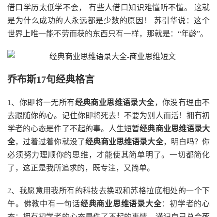
借口学历太低学不会， 有些人借口知识难懂听不懂。 这就
是为什么成功的人永远都是少数的原因！ 苏引华说：这个
世界上唯一能不劳而获的东西只有一样，那就是：“年龄”。
乔布斯17句经典格言
1、你即将一无所有
经典商业思维语录大全
，你没有理由不
去跟随你的心。记住你即将死去！不要为别人而活！拥有初
学者的心态是件了不起的事。人生短暂
经典商业思维语录大
全
，过着过着你就没了
经典商业思维语录大全
，明白吗？你
必须努力理顺你的思维，才能使其简单明了。一切都简化
了，这正是我所追求的，既专注，又简单。
2、我愿意用我所有的科技去换取和苏格拉底相处的一个下
午。佛教中有一句话
经典商业思维语录大全
：初学者的心
态；拥有初学者的心态是件了不起的事情。谨记自己总会死