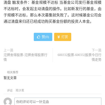
清盘 触发条件：基金规模不达标 当基金公司发行基金规模
不达标时，会发起主动清盘的操作。比如新发行的基金，由
于规模不达标，那么本次募集就失败了。这时候基金公司会
通过清盘来归还已经成功购买基金份额的投资人本金。
赞(
0
)
打赏
上一篇
下一篇
沱牌舍得股票-沱牌舍得股票行
600332股票-600332股票今日行
情
情走势
相关推荐
暂无文章
抢沙发
评论