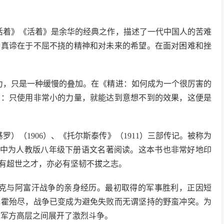
活着》《活着》是余华的经典之作，描述了一代中国人的苦难
的真谛在于不屈不挠的精神和对未来的希望。在面对困难和挫
力，只是一种缓慢的叠加。在《精进：如何成为一个很厉害的
法：只使用非常小的力量，就能达到意想不到的效果，这便是
罗）（1906）、《托尔斯泰传》（1911）三部传记。被称为
被选中为人教版八年级下册语文名著阅读。这本书也非常好地印
有超世之才，亦必有坚韧不拔之志。
挥伊拉克与阿富汗战争的亲身经历。最初取得的军事胜利，正因短
挥霍殆尽，战争已变成为避免失败而无谓坚持的野蛮冲突。为
及军方高层之间展开了激烈斗争。