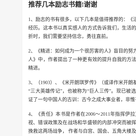
推荐几本励志书籍!谢谢
1、励志的书有很多，以下几本是值得推荐的：《
经历。这本书以真实感人的方式告诉我们，生活
折时，我们需要坚持信念，勇往直前。
2、《精进：如何成为一个很厉害的人》盲目的努
人》中，作者提出了一种更有效的提升自我的方
精进。
3、（1903）、《米开朗琪罗传》（或译作米开朗基
“三大英雄传记”，也被称为“巨人三传”。现已
证了一句中国人的古训：古今之成大事业者，非惟
4、《责任》本书是作者在2006～2011年指
视、错误政策及在战场和华盛顿的内部冲突而被
挽救这两场战争， 作者与白宫、国会、五角大楼