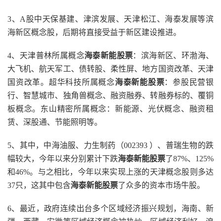
3、A股中天保基建、津滨发展、天津松江、海泰发展等滨
海新区概念股，后期将直接受益于新区建设推进。
4、天津普林所属概念
海泰新能股票
：滨海新区、环渤海、
大飞机、航天军工、债转股、柔性屏、地方国资改革、天津
国资改革。超华科技所属概念
海泰新能股票
：参股民营银
行、智慧城市、独角兽概念、融资融券、转融券标的、覆铜
板概念。东山精密所属概念：新能源、光伏概念、融资租
赁、深股通、节能照明等。
5、其中，中海油服、力生制药（002393 ）、普瑞生物的跌
幅较大，今年以来分别累计下跌
海泰新能股票
了87%、125%
和46%。与之相比，今年以来实现上涨的天津概念股则多达
37只，这其中包含
海泰新能股票
了众多的资本市场牛股。
6、最近，政府连续出台多个区域经济振兴规划，海南、新