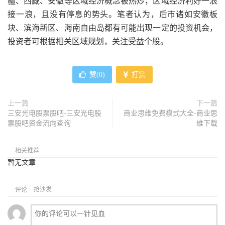
疆、西藏、安徽等区域经济概念被热炒，区域经济利好一浪
接一浪，且没有停息的势头。笔者认为，后市诸如安徽板
块、滨海新区、海南自由岛都有可能出现一定的投资机会，
投资者可根据相关区域规划，关注受益个股。
赞(
0
)
打赏
上一篇
下一篇
三安光电股票股吧-三安光电股
商业思维免费模式大全-商业思
票股吧资金流向查询
维下载
相关推荐
暂无文章
抢沙发
评论