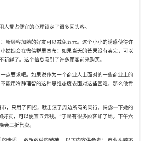
用人爱占便宜的心理锁定了很多回头客。
惠：新顾客加她的好友可以减免五元。这个小小的诱惑使得许
，小姑娘会在微信群里宣布：如果当天的芒果没有卖完，可以
不新鲜了。这个信息吸引了许多顾客前来购买。
的一点要求吧。如果说作为一个商业人士面对的一些商业上的
，不能用冷静理智的这种思维态度去面对这些困难，那么他肯
开超市，只用了四招，就击溃了周边所有的同行，揭露一下她的
加好友，可以便宜五元钱。”于是有很多顾客加了她。下午六
晚会三折售卖。
的素质。 敢想敢做的精神。 以下内容供参考： 商业头脑不