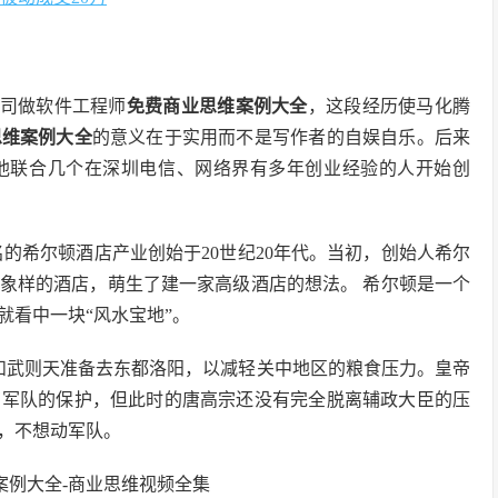
公司做软件工程师
免费商业思维案例大全
，这段经历使马化腾
思维案例大全
的意义在于实用而不是写作者的自娱自乐。后来
他联合几个在深圳电信、网络界有多年创业经验的人开始创
名的希尔顿酒店产业创始于20世纪20年代。当初，创始人希尔
象样的酒店，萌生了建一家高级酒店的想法。 希尔顿是一个
就看中一块“风水宝地”。
和武则天准备去东都洛阳，以减轻关中地区的粮食压力。皇帝
有军队的保护，但此时的唐高宗还没有完全脱离辅政大臣的压
，不想动军队。