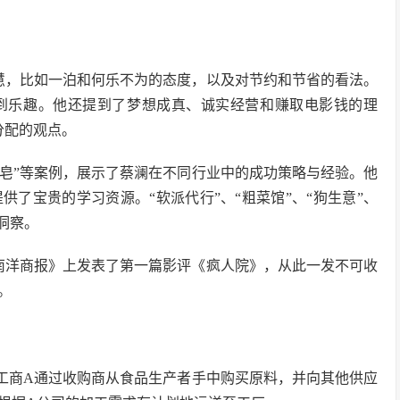
慧，比如一泊和何乐不为的态度，以及对节约和节省的看法。
到乐趣。他还提到了梦想成真、诚实经营和赚取电影钱的理
分配的观点。
肥肥皂”等案例，展示了蔡澜在不同行业中的成功策略与经验。他
了宝贵的学习资源。“软派代行”、“粗菜馆”、“狗生意”、
洞察。
坡《南洋商报》上发表了第一篇影评《疯人院》，从此一发不可收
。
加工商A通过收购商从食品生产者手中购买原料，并向其他供应