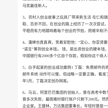
马奖最佳新人。
3、农村人创业故事之玩具厂带来新生活 在仁和
取、百折不回，在创业的路上经历了一次次尝试
平稳而有力地踏响着每个创业的节拍，用艰辛和汗
4、潘婶也真直爽，笑着安慰他：“定心，你亚贤
“诺言”筹到创业本钱。 钱，是出资创业的硬本
中国银行有2000多个亿自个存款，假如你这个商
5、白手起家的创业成功案例1 丁磊：免费邮件的奇迹
邮件系统 动作可以慢，但战略一定要正确，看准了再
年5月，丁磊决定创办网易。
6、马云，阿里巴巴集团的创始人，曾在高考中数
曾多次失败，最困难时银行账户只剩下200元。
企业家。王健林，万达集团董事长，年轻时曾是一