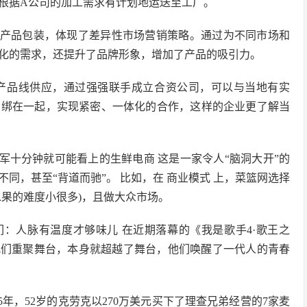
根据A公司的加工需求有计划地运送至工厂。
化产品包装，体现了差异性市场营销策略。通过为不同市场和
化的需求，还提升了品牌形象，增加了产品的吸引力。
的产品线供应，通过强强联手成立合资公司，可以与当地有实
捆绑在一起，实现紧密、一体化的合作，这样的企业更了解当
军十分钟就可能看上的生鲜电商 这是一家令人“脑洞大开”的
同，甚至“背道而驰”。 比如，在 商业模式 上，菜篮网选择
水果的难度小很多)，且做大众市场。
们：人脉有温度才够味儿 在近期落幕的《我是歌手4·歌王之
儿们重聚舞台，本身就超越了舞台，他们唤醒了一代人的青春
5年，52岁的克劳克以270万美元买下了理查兄弟经营的7家麦