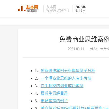
友本网
2026年
投资理财好帮手
8月8日
免费商业思维案例
2024-09-11
分类：未分类
1、
创新思维案例分析典型例子分析
2、
一个懂商业思维的人有多可怕
3、
白手起家的创业成功案例
4、
蔡澜生意经目录
5、
市场营销的例子
6、
美容院老板,如何巧用社群+免费思维,1天