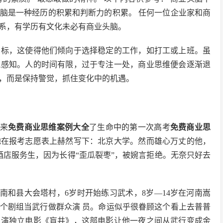
脑是一种经历的积累和判断力的积累。 任何一位企业家和商
系，有学历有文化未必有商业头脑。
目标，这使得他们倾向于选择稳定的工作，如打工或上班。虽
锐感知。人的时间有限，过于专注一处，商业思维便会逐渐退
，而是保持警觉，抓住变化中的机遇。
迎来
免费商业思维案例大全
了生命中的第一次高考
免费商业思
地在报考志愿表上赫然写下：北京大学。然而雄心万丈的他，
酒店服务生，因为长得“歪瓜裂枣”，被婉言拒绝。无奈只好去
南和县大会塔村，6岁时开始练习武术，8岁—14岁在河南嵩
个剧组当武行做群众演 员。命运似乎很眷顾这个看上去普普
主演独立电影《盲井》，这部电影让他一夜之间从武行变成金