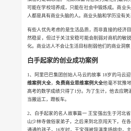
可能在学校培养成，只能在社会中锻炼成。商业头
人都是具有商业头脑的人。商业头脑和学历没有关
有些人优先考虑的是生活品质，而非直接的经济
然稳妥，但过于关注安稳可能会削弱对商机的敏
化。商业达人不会让生活目标削弱他们的商业洞察
白手起家的创业成功案例
1、阿里巴巴集团创始人马云的故事 18岁的马云
维案例大全
，
免费商业思维案例大全
他毫不犹豫
高考的数学成绩只得了1分。为了生计，他去应聘
当搬运工，蹬板车。
2、白手起家的名人故事篇一 王宝强出生于河北省
山少林寺做俗家弟子，之后来到北京闯天下，在各
通通的孩子，16岁时，王宝强被导演李扬挑中，