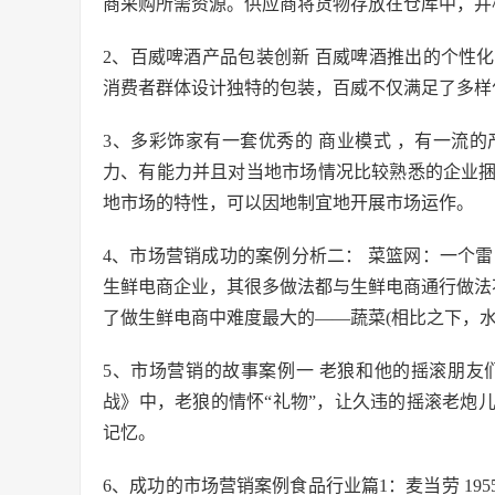
商采购所需资源。供应商将货物存放在仓库中，并
2、百威啤酒产品包装创新 百威啤酒推出的个性
消费者群体设计独特的包装，百威不仅满足了多样
3、多彩饰家有一套优秀的 商业模式 ，有一流
力、有能力并且对当地市场情况比较熟悉的企业
地市场的特性，可以因地制宜地开展市场运作。
4、市场营销成功的案例分析二： 菜篮网：一个雷
生鲜电商企业，其很多做法都与生鲜电商通行做法不
了做生鲜电商中难度最大的——蔬菜(相比之下，
5、市场营销的故事案例一 老狼和他的摇滚朋友
战》中，老狼的情怀“礼物”，让久违的摇滚老炮
记忆。
6、成功的市场营销案例食品行业篇1：麦当劳 195