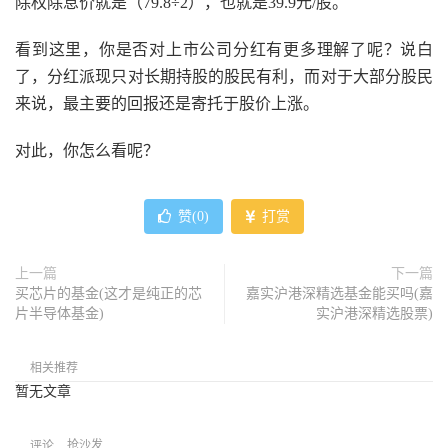
除权除息价就是（79.8÷2），也就是39.9元/股。
看到这里，你是否对上市公司分红有更多理解了呢？说白
了，分红派现只对长期持股的股民有利，而对于大部分股民
来说，最主要的回报还是寄托于股价上涨。
对此，你怎么看呢？
赞(
0
)
打赏
上一篇
下一篇
买芯片的基金(这才是纯正的芯
嘉实沪港深精选基金能买吗(嘉
片半导体基金)
实沪港深精选股票)
相关推荐
暂无文章
抢沙发
评论