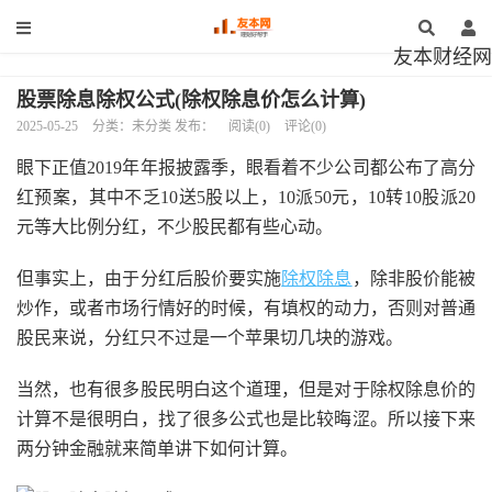
友本财经网
股票除息除权公式(除权除息价怎么计算)
2025-05-25
分类：未分类 发布：
阅读(0)
评论(0)
眼下正值2019年年报披露季，眼看着不少公司都公布了高分
红预案，其中不乏10送5股以上，10派50元，10转10股派20
元等大比例分红，不少股民都有些心动。
但事实上，由于分红后股价要实施
除权
除息
，除非股价能被
炒作，或者市场行情好的时候，有填权的动力，否则对普通
股民来说，分红只不过是一个苹果切几块的游戏。
当然，也有很多股民明白这个道理，但是对于除权除息价的
计算不是很明白，找了很多公式也是比较晦涩。所以接下来
两分钟金融就来简单讲下如何计算。