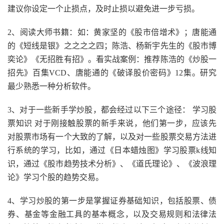
建议你设定一个止损点，及时止损以避免进一步亏损。
2、阅读大师书籍：如：黄家坚的《股市倍增术》；唐能通
的《短线是银》之之之之四；陈浩、杨新宇先生的《股市博
奕论》《无招胜有招》。看实战案例：推荐陈浩的《炒股一
招先》百集VCD、唐能通的《破译股价密码》12集。研究
最少熟悉一种分析软件。
3、对于一些新手学炒股，都会经过以下三个途径： 学习股
票知识 对于刚接触股票的新手来说，他们第一步，应该先
对股票市场有一个大致的了解，以及对一些股票交易方法进
行系统的学习，比如，通过《日本蜡烛图》学习股票k线知
识，通过《股市趋势技术分析》、《道氏理论》、《波浪理
论》学习个股的趋势交易。
4、学习炒股的第一步是掌握证券基础知识，包括股票、债
券、基金等金融工具的基本概念，以及交易规则和法律法