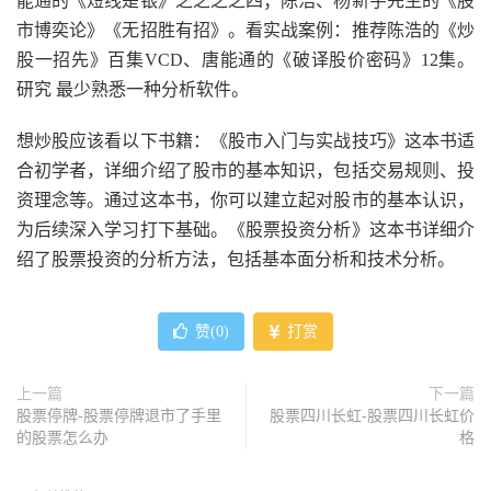
能通的《短线是银》之之之之四；陈浩、杨新宇先生的《股
市博奕论》《无招胜有招》。看实战案例：推荐陈浩的《炒
股一招先》百集VCD、唐能通的《破译股价密码》12集。
研究 最少熟悉一种分析软件。
想炒股应该看以下书籍：《股市入门与实战技巧》这本书适
合初学者，详细介绍了股市的基本知识，包括交易规则、投
资理念等。通过这本书，你可以建立起对股市的基本认识，
为后续深入学习打下基础。《股票投资分析》这本书详细介
绍了股票投资的分析方法，包括基本面分析和技术分析。
赞(
0
)
打赏
上一篇
下一篇
股票停牌-股票停牌退市了手里
股票四川长虹-股票四川长虹价
的股票怎么办
格