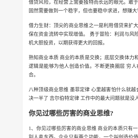
借贷风险，在经营上需要独特而长远的眼光。敢
固然需要做到一个稳字，但也要稳中求进，想赚大
借力生财：顶尖的商业思维之一是利用借贷来扩
保在资金流转中实现增值。 勇于冒险：利润与风
机大胆投资，以期获得更大的回报。
熟知商业本质 商业的本质是交换；底层交换体力
逻辑是能够为他人创造价值。不断更换圈层 穷
合。
八种顶级商业思维 墨菲定律 心里越害怕什么就越
决一半了 吉尔伯特定律 工作中的最大问题就是没
你见过哪些厉害的商业思维?
1、你见过哪些厉害的商业思维 商业的本质只有
别人卖东西。企业只有两个功能，一个叫创造价