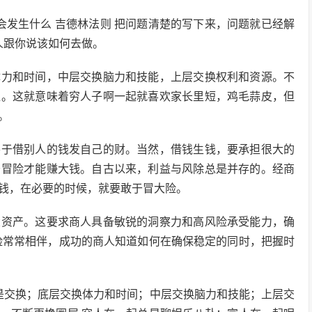
会发生什么 吉德林法则 把问题清楚的写下来，问题就已经解
人跟你说该如何去做。
体力和时间，中层交换脑力和技能，上层交换权利和资源。不
值。这就意味着穷人子啊一起就喜欢家长里短，鸡毛蒜皮，但
。
善于借别人的钱发自己的财。当然，借钱生钱，要承担很大的
于冒险才能赚大钱。自古以来，利益与风除总是并存的。经商
钱，在必要的时候，就要敢于冒大险。
大资产。这要求商人具备敏锐的洞察力和高风险承受能力，确
险常常相伴，成功的商人知道如何在确保稳定的同时，把握时
质是交换；底层交换体力和时间；中层交换脑力和技能；上层交