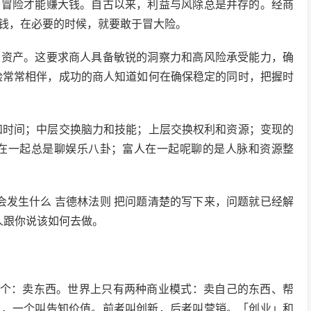
于冒险才能赚大钱。自古以来，利益与风除总是并存的。经商
钱，在必要的时候，就要敢于冒大险。
大资产。这要求商人具备敏锐的洞察力和高风险承受能力，确
险常常相伴，成功的商人知道如何在确保稳定的同时，把握时
和时间；中层交换脑力和技能；上层交换权利和资源；变现的
人在一起总是聊娱乐八卦；富人在一起呢聊的是人脉和资源整
会发生什么 吉德林法则 把问题清楚的写下来，问题就已经解
人跟你说该如何去做。
一个：卖东西。世界上只有两种商业模式：卖自己的东西、帮
值，一个叫告知价值。前者叫创新，后者叫营销。「创业」和