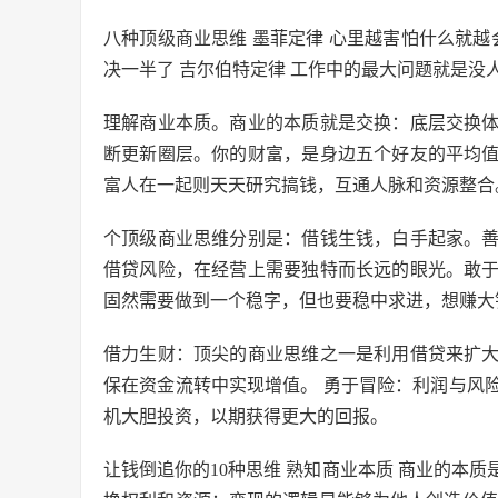
八种顶级商业思维 墨菲定律 心里越害怕什么就越
决一半了 吉尔伯特定律 工作中的最大问题就是没
理解商业本质。商业的本质就是交换：底层交换
断更新圈层。你的财富，是身边五个好友的平均
富人在一起则天天研究搞钱，互通人脉和资源整合
个顶级商业思维分别是：借钱生钱，白手起家。
借贷风险，在经营上需要独特而长远的眼光。敢
固然需要做到一个稳字，但也要稳中求进，想赚大
借力生财：顶尖的商业思维之一是利用借贷来扩
保在资金流转中实现增值。 勇于冒险：利润与风
机大胆投资，以期获得更大的回报。
让钱倒追你的10种思维 熟知商业本质 商业的本