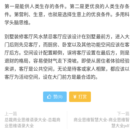
第一是能供人类生存的条件。第二是更优良的人类生存条
件。第营利、生意，也就是选择生意上的优良条件。多用科
学头脑思维。
别墅装修客厅风水禁忌客厅应该设计在别墅最前方，进入大
门后则先见客厅，而厨房、卧室以及其他功能空间应该在客
厅后方。空间设计配置颠倒，误将客厅设置在最后方，则是
退财的格局，容易使财气走下滑坡。即使从居住者体验经验
来讲，客厅是公共空间，无论是待客或家人相聚，都应该以
客厅为活动空间，设在大门前方是最合适的。
赞(
0
)
打赏
上一篇
下一篇
总裁商业思维语录大全-总裁商
商业思维智慧大全-商业思维智
业思维语录大全
慧大全pdf