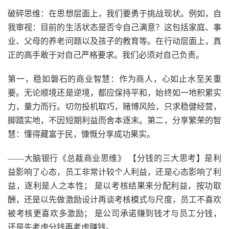
破碎思维：在思想层面上，我们要勇于挑战现状。例如，自
我审视：目前的生活状态是否令自己满意？这包括家庭、事
业、父母的养老问题以及孩子的教育等。在行动层面上，真
正的高手敢于对自己严格要求。我们必须对自己负责。
第一，稳如磐石的商业智慧：作为商人，心如止水至关重
要。无论顺境还是逆境，都应保持平和，始终如一地积累实
力，量力而行。切勿投机取巧，赌博风险，只求稳健经营，
脚踏实地，不因短期利益而舍本逐末。第二，分享繁荣的智
慧：懂得藏富于民，慷慨分享成功果实。
——大脑银行《总裁商业思维》 【分钱的三大思考】是利
益影响了心态，员工非常计较个人利益，还是心态影响了利
益，逐利是人之本性； 是以考核结果来分配利益，按功取
酬，还是以先做激励设计再谈考核模式与尺度，员工不喜欢
被考核更喜欢多激励； 是公司承诺赚到钱才与员工分钱，
还是先考虑分钱再考虑赚钱。