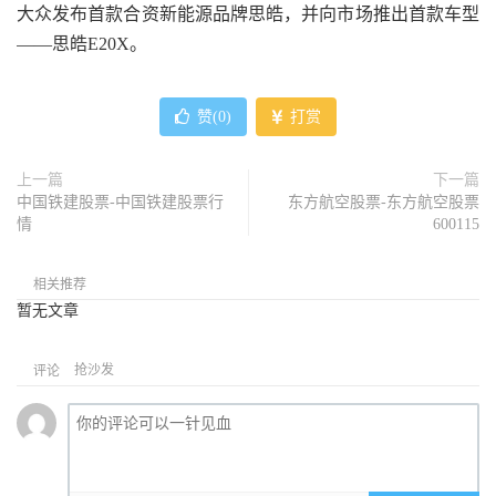
大众发布首款合资新能源品牌思皓，并向市场推出首款车型
——思皓E20X。
赞(
0
)
打赏
上一篇
下一篇
中国铁建股票-中国铁建股票行
东方航空股票-东方航空股票
情
600115
相关推荐
暂无文章
抢沙发
评论