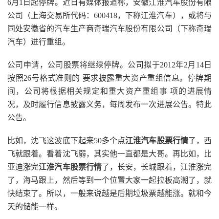
6月1日起停牌。近日有媒体报道称，安徽江淮汽车股份有限
公司（上海交易所代码：600418，下称江淮汽车），或将与
同处安徽省的汽车生产商奇瑞汽车股份有限公司（下称奇瑞
汽车）进行重组。
公司申请，公司股票将继续停牌。公司拟于2012年2月14日
按照26号格式准则的 要求披露重大资产重组信息。停牌期
间，公司将根据相关规定和重大资产重组事 项的进展情
况，及时履行信息披露义务，每周发布一次进展公告。特此
公告。
比如，沈飞这波底下起来50多个点
江淮汽车股票行情
了，西
飞就跟着。看着沈飞弱，其实他一直都是大哥。再比如，比
亚迪涨完
江淮汽车股票行情
了，长安，长城跟着，江淮涨完
了，海马跟上，然后等到一个位置大家一起拉板高潮了，就
快结束了。所以，一般来说越是后期垃圾票越能涨。就和今
天的储能一样。