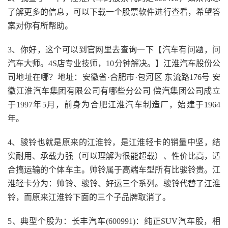
了解更多的信息，可以下载一个股票软件进行查看，希望答
案对你有所帮助。
3、你好，这个可以到官网里去查询一下【汽车有问题，问
汽车大师。4S店专业技师，10分钟解决。】江淮汽车股份公
司地址在哪？地址：安徽省·合肥市·包河区 东流路176号 安
徽江淮汽车集团有限公司有哪些分公司 偿汽集团公司成立
于1997年5月，前身为合肥江淮汽车制造厂，始建于1964
年。
4、骏铃也就是原来的江淮铃，是江淮轻卡的销量中坚，结
实耐用、承载力强（可以理解为很能超载）、性价比高，适
合搞运输的个体车主。帅铃属于高端车型所有比骏铃贵。江
淮轻卡分为：帅铃、骏铃、好运三个系列。骏铃代替了江淮
铃，而原来江淮铃下面的三个子品牌取消了。
5、典型个股为：长丰汽车(600991)：纯正SUV汽车股，相