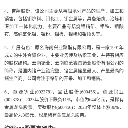
4、吉翔股份：该公司主要从事钼系列产品的生产、加工和
销售，包括钼炉料、钼化工、钼金属等，具备焙烧、冶炼和
深加工一体化能力。主要产品有焙烧钼精矿、钼铁、钼酸
铵、高纯氧化钼、钼粉、钼板、钼棒和钼顶头等。
5、广晟有色：原名海南兴业聚酯有限公司，是一家1991年
成立的中外合资企业，主要业务涉及纺织工业，并持有相应
的股权结构。云南锗业：云南临沧鑫圆锗业股份有限公司的
简称，是国内锗产业链完整、锗金属储量最大、产量最高的
锗生产商。公司专注于锗矿的开采、加工和销售。
6、章源钨业(002378)，宝钛股份(600456)。章源钨业
(002378)：2023年股价下跌负11%，市值为644亿元，是稀有
金属龙头股票。宝钛股份(600456)：2023年整体上涨36%，
最高价为365元，也是稀有金属龙头股票。