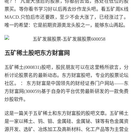
呢？！ 凡是大涨后的股票，你都别去追，拣处在低位的股
票买。等你看书学习好以后再去炒作龙头吧。看五矿周K线
MACD.只怕后市还要跌，至少不会大涨了，已经涨过了。
唯一的希望：它是前期资源类龙头股之一，能够东山再起。
五矿稀土股吧东方财富网
五矿稀土(000831)股吧，股民朋友可以在这里畅所欲言，分
析讨论股票名的最新动态。东方财富股吧，专业的股票论坛
社区。 ： 东方财富是中国领先的财经证券门户网站——东
方财富网(300059)基于自身的平台优势最新研发的一款免费
炒股软件。
这是一篇关于五矿稀土和东方财富股的股吧文章。五矿稀土
是一家以稀土、钨、钼、金属硅、金属铋、铼等有色金属资
源开发、选矿、冶炼加工及高新材料、化工产品等为主营业