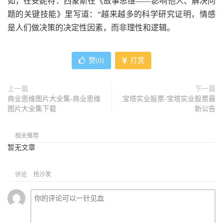
如，在安妮特．西蒙斯在《故事思维——影响他人、解决问
题的关键技能》里写道：“越来越多的科学研究证明，情感
是人们做决策的决定性因素，而非理性和逻辑。
赞(
0
)
打赏
上一篇
下一篇
商业思维图片大全集-商业思维
宝塔实业股票-宝塔实业股票最
图片大全集下载
新公告
相关推荐
暂无文章
抢沙发
评论