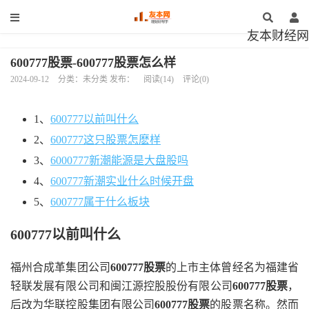
友本财经网
600777股票-600777股票怎么样
2024-09-12
分类：未分类 发布：
阅读(14)
评论(0)
1、
600777以前叫什么
2、
600777这只股票怎麽样
3、
6000777新潮能源是大盘股吗
4、
600777新潮实业什么时候开盘
5、
600777属于什么板块
600777以前叫什么
福州合成革集团公司
600777股票
的上市主体曾经名为福建省
轻联发展有限公司和闽江源控股股份有限公司
600777股票
，
后改为华联控股集团有限公司
600777股票
的股票名称。然而