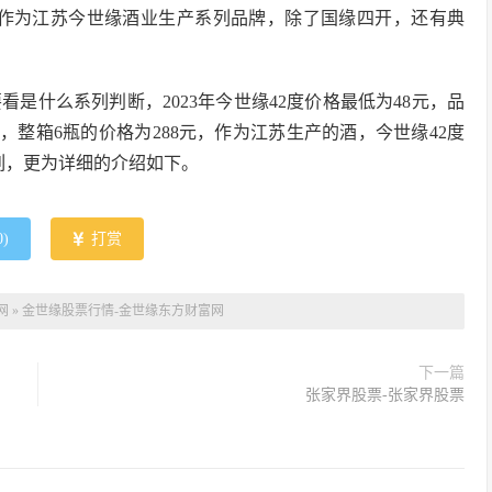
l*4。作为江苏今世缘酒业生产系列品牌，除了国缘四开，还有典
要看是什么系列判断，2023年今世缘42度价格最低为48元，品
度，整箱6瓶的价格为288元，作为江苏生产的酒，今世缘42度
列，更为详细的介绍如下。
0
)
打赏
网
»
金世缘股票行情-金世缘东方财富网
下一篇
张家界股票-张家界股票