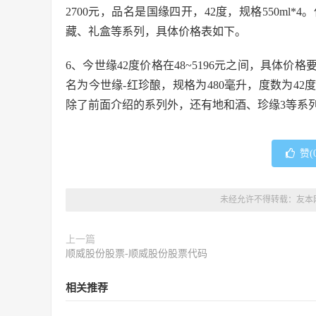
2700元，品名是国缘四开，42度，规格550m
藏、礼盒等系列，具体价格表如下。
6、今世缘42度价格在48~5196元之间，具体价格
名为今世缘-红珍酿，规格为480毫升，度数为42
除了前面介绍的系列外，还有地和酒、珍缘3等系
赞(
未经允许不得转载：
友本
上一篇
顺威股份股票-顺威股份股票代码
相关推荐