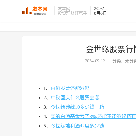
友本网
2026年
投资理财好帮手
8月8日
金世缘股票行
2024-09-12
分类：未分类
1、
白酒股票还能涨吗
2、
中秋国庆什么股票会涨
3、
今世缘典藏10多少钱一箱
4、
买的白酒基金亏了8%,还能不能继续持有
5、
今世缘地和酒42度多少钱