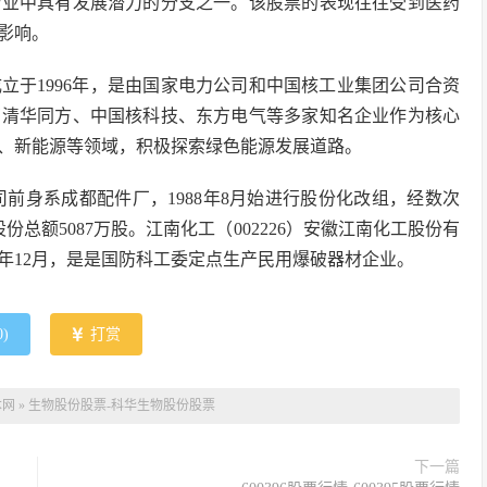
行业中具有发展潜力的分支之一。该股票的表现往往受到医药
影响。
立于1996年，是由国家电力公司和中国核工业集团公司合资
有清华同方、中国核科技、东方电气等多家知名企业作为核心
、新能源等领域，积极探索绿色能源发展道路。
公司前身系成都配件厂，1988年8月始进行股份化改组，经数次
份总额5087万股。江南化工（002226）安徽江南化工股份有
5年12月，是是国防科工委定点生产民用爆破器材企业。
0
)
打赏
本网
»
生物股份股票-科华生物股份股票
下一篇