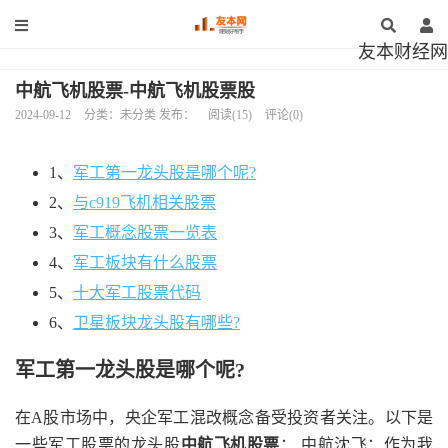
友本财经网
中航飞机股票-中航飞机股票股
2024-09-12
分类：未分类 发布：
阅读(15)
评论(0)
1、
军工第一龙头股是哪个呢?
2、
与c919飞机相关股票
3、
军工概念股票一览表
4、
军工板块有什么股票
5、
十大军工股票代码
6、
卫星板块龙头股有哪些?
军工第一龙头股是哪个呢?
在A股市场中，央企军工混改概念备受投资者关注。以下是
一些军工股票的龙头股
中航飞机股票
： 中航沈飞：作为我