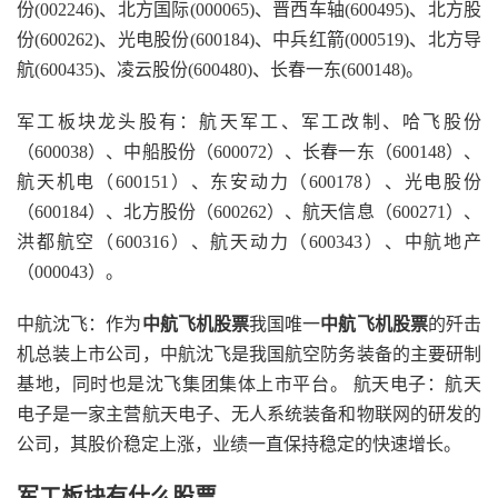
份(002246)、北方国际(000065)、晋西车轴(600495)、北方股
份(600262)、光电股份(600184)、中兵红箭(000519)、北方导
航(600435)、凌云股份(600480)、长春一东(600148)。
军工板块龙头股有：航天军工、军工改制、哈飞股份
（600038）、中船股份（600072）、长春一东（600148）、
航天机电（600151）、东安动力（600178）、光电股份
（600184）、北方股份（600262）、航天信息（600271）、
洪都航空（600316）、航天动力（600343）、中航地产
（000043）。
中航沈飞：作为
中航飞机股票
我国唯一
中航飞机股票
的歼击
机总装上市公司，中航沈飞是我国航空防务装备的主要研制
基地，同时也是沈飞集团集体上市平台。 航天电子：航天
电子是一家主营航天电子、无人系统装备和物联网的研发的
公司，其股价稳定上涨，业绩一直保持稳定的快速增长。
军工板块有什么股票