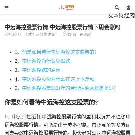
友本财经网
中远海控股票行情-中远海控股票行情下周会涨吗
2024-09-12
分类：未分类 发布：
阅读(10)
评论(0)
1、
你是如何看待中远海控这支股票的?
2、
中远海控为什么突然跌
3、
中远海控跌的原因
4、
中远海控股价为什么在这上下浮动
5、
中远海控股票2021年的合理估值大概是多少?
你是如何看待中远海控这支股票的?
1、中远海控近期
中远海控股票行情
的盈利状况并不理想
中
远海控股票行情
，可能是由于成本控制、市场竞争等多方面
因素导致
中远海控股票行情
的。投资者对公司
中远海控股票