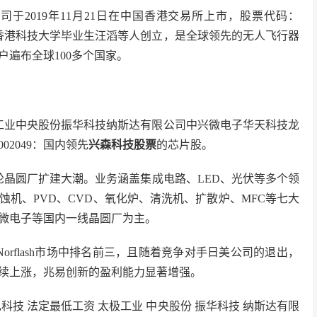
于2019年11月21日在中国香港交易所上市，股票代码：
年由香港科技大学毕业生汪滔等人创立，是全球领先的无人飞行器
遍布全球100多个国家。
工业中央股份振华科技纳斯达有限公司中兴微电子华天科技龙
2049：国内领先
兴森科技股票
的芯片股。
轮晶圆厂扩建大潮。业务涵盖集成电路、LED、光伏等多个领
蚀机、PVD、CVD、氧化炉、清洗机、扩散炉、MFC等七大
微电子等国内一线晶圆厂为主。
Norflash市场中排名前三，且随着竞争对手日美公司的退出，
续上涨，兆易创新的盈利能力显著增强。
科技 法定最低工资 太极工业 中央股份 振华科技 纳斯达有限