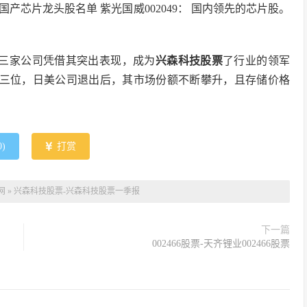
国产芯片龙头股名单 紫光国威002049： 国内领先的芯片股。
有三家公司凭借其突出表现，成为
兴森科技股票
了行业的领军
占据前三位，日美公司退出后，其市场份额不断攀升，且存储价格
0
)
打赏
网
»
兴森科技股票-兴森科技股票一季报
下一篇
002466股票-天齐锂业002466股票