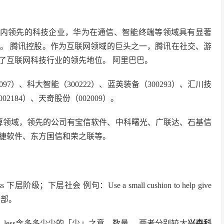
国内领先的科技企业，华为在通信、智能终端等领域具有显著
。 腾讯控股。作为互联网领域的巨头之一，腾讯在社交、游
了互联网科技行业的领先地位。 阿里巴巴。
7）、科大智能（300222）、蓝英装备（300293）、汇川技
02184）、天奇股份（002009）。
算领域，领先的公司有宝信软件、中科曙光、广联达、石基信
捷软件、东方国信和荣之联等。
ss 下层阶级；下层社会 例句：Use a small cushion to help give
撑腰部。
less含多多少少的「少」之意—数量。 两者分别较大
兴森科