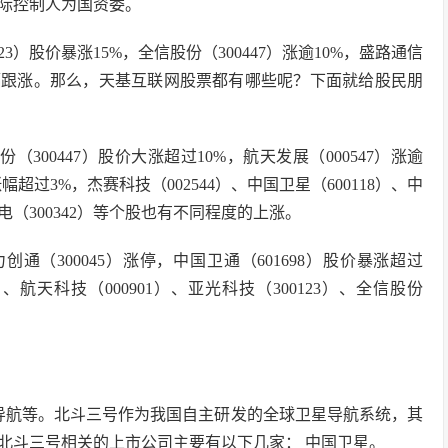
际控制人为国资委。
）股价暴涨15%，全信股份（300447）涨逾10%，盛路通信
也有小幅跟涨。那么，天基互联网股票都有哪些呢？下面就给股民朋
00447）股价大涨超过10%，航天发展（000547）涨逾
涨幅超过3%，杰赛科技（002544）、中国卫星（600118）、中
机电（300342）等个股也有不同程度的上涨。
通（300045）涨停，中国卫通（601698）股价暴涨超过
9）、航天科技（000901）、亚光科技（300123）、全信股份
导航等。北斗三号作为我国自主研发的全球卫星导航系统，其
北斗三号相关的上市公司主要有以下几家： 中国卫星。