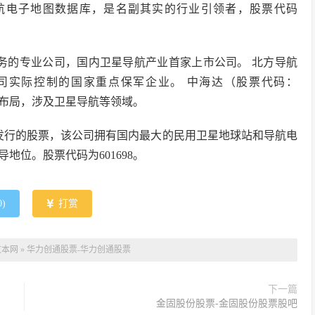
航电子地图数据库，是名副其实的行业引领者，股票代码
位业务的专业公司，国内卫星导航产业首家上市公司。 北方导航
团公司实际控制的国家重点保军企业。 中海达（股票代码：
链布局，涉及卫星导航等领域。
发行的股票，该公司拥有国内最大的民用卫星地球站和导航电
位。股票代码为601698。
0
)
打赏
友本网
»
华力创通股票-华力创通股票
下一篇
金固股份股票-金固股份股票股吧