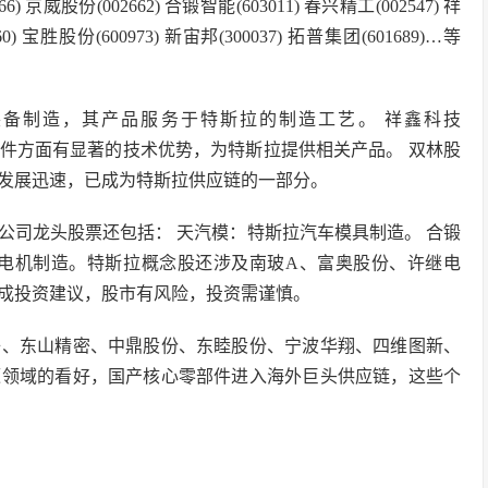
股份(002662) 合锻智能(603011) 春兴精工(002547) 祥
0) 宝胜股份(600973) 新宙邦(300037) 拓普集团(601689)…等
能装备制造，其产品服务于特斯拉的制造工艺。 祥鑫科技
结构件方面有显著的技术优势，为特斯拉提供相关产品。 双林股
业务发展迅速，已成为特斯拉供应链的一部分。
公司龙头股票还包括： 天汽模：特斯拉汽车模具制造。 合锻
动电机制造。特斯拉概念股还涉及南玻A、富奥股份、许继电
成投资建议，股市有风险，投资需谨慎。
子、东山精密、中鼎股份、东睦股份、宁波华翔、四维图新、
源领域的看好，国产核心零部件进入海外巨头供应链，这些个