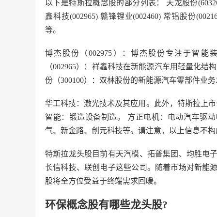
以下是特斯拉概念股的部分列表： 天龙股份(603266) 京威
鑫科技(002965) 赣锋锂业(002460) 常铝股份(00216
等。
博杰股份（002975）：博杰股份专注于智
（002965）：祥鑫科技在新能源汽车用轻量化
份（300100）：双林股份的新能源汽车零部件
华工科技：激光技术及其应用。此外，特斯拉上市
智能：锻造设备制造。 方正电机：电动汽车驱
气、新金路、创元科技等。请注意，以上信息不构
特斯拉龙头股目前有天汽模、拓普集团、均胜电
长信科技、联创电子这些公司。随着市场对新能
股将全方位受益于终端需求回暖。
环保概念股有哪些龙头股?