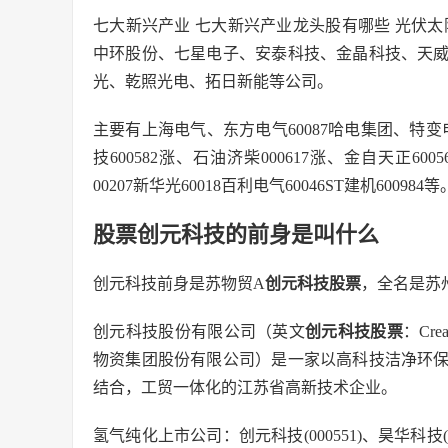
七大新兴产业 七大新兴产业龙头股有哪些 光伏
中环股份、七星电子、安泰科技、金晶科技、天
光、乾照光电、拓日新能等公司。
主要有上海电气、东方电气60087哈电集团、特变电
技600582涨、石油济柴000617涨、金自天正600
00207新华光60018百利电气60046ST建机600984等
股票创元科技的前身是叫什么
创元科技前身是苏物贸A
创元科技股票
，全名是苏
创元科技股份有限公司（英文
创元科技股票
：Creat
物资集团股份有限公司）是一家以高科技洁净环
结合，工贸一体化的江苏省高新技术企业。
氢气纯化上市公司：创元科技(000551)、昊华科技(6