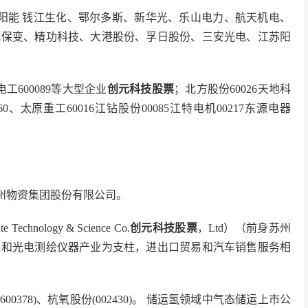
太阳能 钱江生化、鄂尔多斯、新华光、乐山电力、航天机电、
威保变、精功科技、大港股份、孚日股份、三安光电、江苏阳
工600089等大型企业
创元科技股票
；北方股份60026天地科
560、太原重工60016江钻股份00085江特电机00217东源电器
。
州物资集团股份有限公司。
e Technology & Science Co.
创元科技股票
，Ltd）（前身苏州
保和光电测绘仪器产业为支柱，进出口贸易和汽车销售服务相
00378)、杭氧股份(002430)。 储运氢领域中气态储运上市公