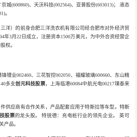
京城(600860)、天沃科技(002564)、亚普股份(603013)； 液态
1)。
肥三洋）的前身合肥三洋洗衣机有限公司经合肥市对外经济贸
994年3月22日成立，注册资本1500万美元，为中外合资经营企
的股权。
锋锂业002460、三花智控002050、福耀玻璃600660、东山精
40多支
创元科技股票
，上海临港60084中航光电00217璞泰来
部件供应商有合作关系，产品配套应用于特斯拉等车型。特斯
技股票
的龙头股。 特锐德：充电桩行业的领先企业。 英可
关产品。