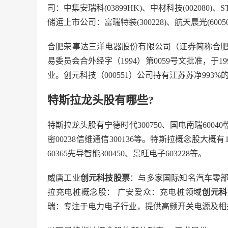
司：中集安瑞科(03899HK)、中材科技(002080)、ST
储运上市公司：富瑞特装(300228)、航天晨光(60050
合肥荣事达三洋电器股份有限公司（证券简称合
易委员会合外经字（1994）第0059号文批准，于1
业。创元科技（000551）公司持有江苏苏净993%
特斯拉龙头股有哪些?
特斯拉龙头股有宁德时代300750、国电南瑞60040赣
密00238信维通信300136等。特斯拉概念股大概有1
60365先导智能300450、景旺电子603228等。
威唐工业
创元科技股票
：与多家国际知名汽车零
拉充电桩概念股： 广安爱众：充电桩领域
创元科
瑞：专注于电力电子行业，提供高频开关电源及相