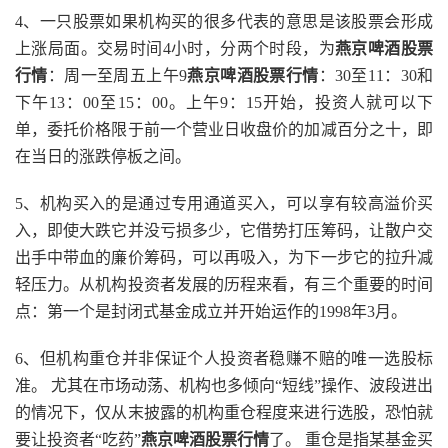
4、一只股票如果机构买的很多代表的意思是该股票会形成
上涨局面。交易时间4小时，分两个时段，为
燕京啤酒股票
行情
：周一至周五上午9
燕京啤酒股票行情
：30至11：30和
下午13：00至15：00。上午9：15开始，投资人就可以下
单，委托价格限于前一个营业日收盘价的加减百分之十，即
在当日的涨跌停板之间。
5、机构买入的是通过专用通道买入，可以享有较高溢价买
入，即使大跌它并没亏损多少，它借势打压筹码，让散户交
出手中带血的廉价筹码，可以再吸入，为下一步它的拉升减
轻压力。从机构投资者发展的历程来看，有三个重要的时间
点：第一个是封闭式基金成立并开始运作的1998年3月。
6、但机构重仓并非保证个人投资者稳赚不赔的唯一选股标
准。 尤其在市场动荡、机构也多倾向“短线”操作、波段进出
的情况下，仅从末披露的机构重仓程度来进行选股，恐怕就
要让投资者“吃药”
燕京啤酒股票行情
了。 重仓是指某基金买