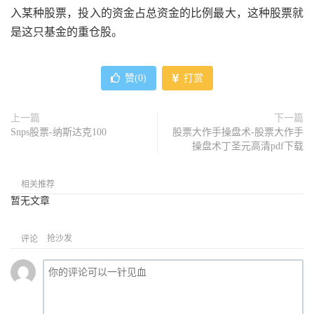
入某种股票，投入的资金占总资金的比例最大，这种股票就
是这只基金的重仓股。
赞(
0
)
打赏
上一篇
下一篇
Snps股票-纳斯达克100
股票大作手操盘术-股票大作手
操盘术丁圣元高清pdf下载
相关推荐
暂无文章
抢沙发
评论