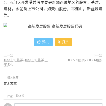
5、西部大开发受益股主要是新疆西藏地区的股票，基建，
建材，水泥类上市公司，如天山股份，祁连山，新疆城建
等。
赞(
0
)
打赏
上一篇
下一篇
股票上证指数-股票上证指数上
000509股票-000506股票
涨多少
相关推荐
暂无文章
抢沙发
评论