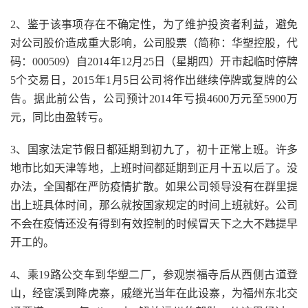
2、鉴于该事项存在不确定性，为了维护投资者利益，避免
对公司股价造成重大影响，公司股票（简称：华塑控股，代
码：000509）自2014年12月25日（星期四）开市起临时停牌
5个交易日，2015年1月5日公司将作出继续停牌或复牌的公
告。据此前公告，公司预计2014年亏损4600万元至5900万
元，同比由盈转亏。
3、国家法定节假日都延期到初九了，初十正常上班。许多
地市比如天津等地，上班时间都延期到正月十五以后了。没
办法，全国都在严防疫情扩散。如果公司领导没有在群里提
出上班具体时间，那么就按国家规定的时间上班就好。公司
不会在疫情还没有得到有效控制的时候冒天下之大不韪提早
开工的。
4、乘19路公交车到华塑二厂，参观崇福寺后从西侧古道登
山，经宦溪到降虎寨，戚继光当年在此设寨，为福州东北交