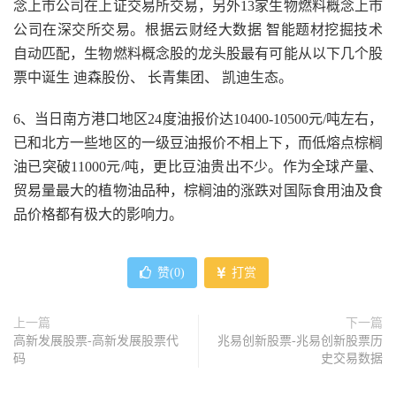
念上市公司在上证交易所交易，另外13家生物燃料概念上市
公司在深交所交易。根据云财经大数据 智能题材挖掘技术
自动匹配，生物燃料概念股的龙头股最有可能从以下几个股
票中诞生 迪森股份、 长青集团、 凯迪生态。
6、当日南方港口地区24度油报价达10400-10500元/吨左右，
已和北方一些地区的一级豆油报价不相上下，而低熔点棕榈
油已突破11000元/吨，更比豆油贵出不少。作为全球产量、
贸易量最大的植物油品种，棕榈油的涨跌对国际食用油及食
品价格都有极大的影响力。
赞(
0
)
打赏
上一篇
下一篇
高新发展股票-高新发展股票代
兆易创新股票-兆易创新股票历
码
史交易数据