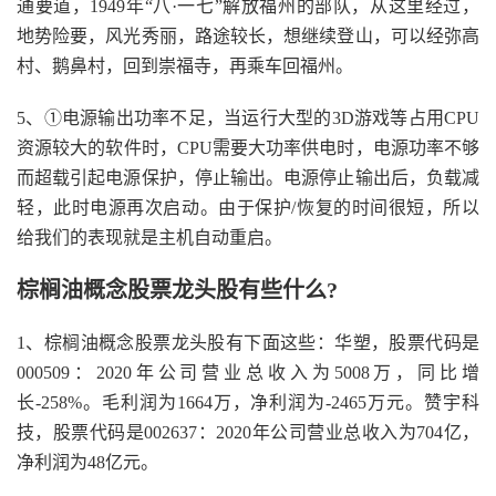
通要道，1949年“八·一七”解放福州的部队，从这里经过，
地势险要，风光秀丽，路途较长，想继续登山，可以经弥高
村、鹅鼻村，回到崇福寺，再乘车回福州。
5、①电源输出功率不足，当运行大型的3D游戏等占用CPU
资源较大的软件时，CPU需要大功率供电时，电源功率不够
而超载引起电源保护，停止输出。电源停止输出后，负载减
轻，此时电源再次启动。由于保护/恢复的时间很短，所以
给我们的表现就是主机自动重启。
棕榈油概念股票龙头股有些什么?
1、棕榈油概念股票龙头股有下面这些：华塑，股票代码是
000509：2020年公司营业总收入为5008万，同比增
长-258%。毛利润为1664万，净利润为-2465万元。赞宇科
技，股票代码是002637：2020年公司营业总收入为704亿，
净利润为48亿元。