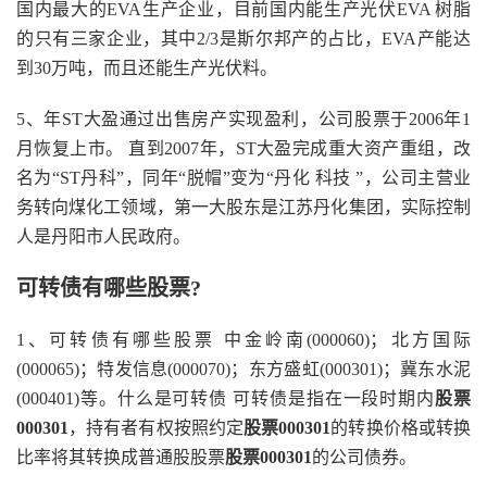
国内最大的EVA生产企业，目前国内能生产光伏EVA 树脂
的只有三家企业，其中2/3是斯尔邦产的占比，EVA产能达
到30万吨，而且还能生产光伏料。
5、年ST大盈通过出售房产实现盈利，公司股票于2006年1
月恢复上市。 直到2007年，ST大盈完成重大资产重组，改
名为“ST丹科”，同年“脱帽”变为“丹化 科技 ”，公司主营业
务转向煤化工领域，第一大股东是江苏丹化集团，实际控制
人是丹阳市人民政府。
可转债有哪些股票?
1、可转债有哪些股票 中金岭南(000060)；北方国际
(000065)；特发信息(000070)；东方盛虹(000301)；冀东水泥
(000401)等。什么是可转债 可转债是指在一段时期内
股票
000301
，持有者有权按照约定
股票000301
的转换价格或转换
比率将其转换成普通股股票
股票000301
的公司债券。