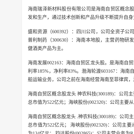
海南瑞泽新材料股份有限公司是海南自贸区概念
发和生产，通过技术创新和产品升级不断提升自身
盛和资源（600392）：四川公司，公司全资子
普利制药（300630）：海南本地股，主营药物研发
健酒类产品为主。
海南发展002163：海南自贸区龙头股。是海南自贸
利率185%，净利率83%。渤海轮渡603167
船运输业务，公司之前在海南经营海南至菲律宾，
海南自贸区概念股龙头 神农科技(300189)：公司
总市值为522亿元；海峡股份(002320)：公司
海南自贸区概念股龙头 .神农科技(300189)：公
总市值为522亿元； 海峡股份(002320)：公司
为134亿元； 钧达股份(002865)：公司主营业务为R 