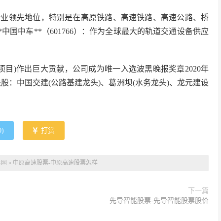
具有行业领先地位，特别是在高原铁路、高速铁路、高速公路、桥
中国中车**（601766）：作为全球最大的轨道交通设备供应
项目)作出巨大贡献，公司成为唯一入选波黑晚报奖章2020年
股：中国交建(公路基建龙头)、葛洲坝(水务龙头)、龙元建设
0
)
打赏
本网
»
中原高速股票-中原高速股票怎样
下一篇
先导智能股票-先导智能股票股价