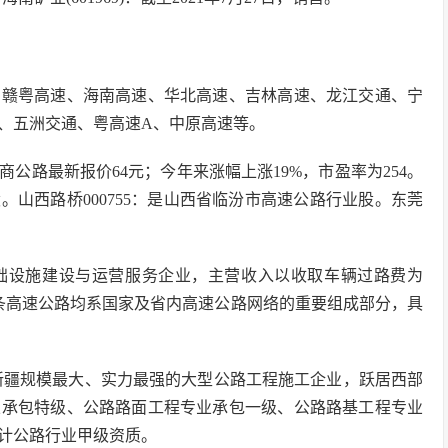
、赣粤高速、海南高速、华北高速、吉林高速、龙江交通、宁
、五洲交通、粤高速A、中原高速等。
招商公路最新报价64元；今年来涨幅上涨19%，市盈率为254。
股。山西路桥000755：是山西省临汾市高速公路行业股。东莞
的基础设施建设与运营服务企业，主营收入以收取车辆过路费为
各条高速公路均系国家及省内高速公路网络的重要组成部分，具
新疆规模最大、实力最强的大型公路工程施工企业，跃居西部
总承包特级、公路路面工程专业承包一级、公路路基工程专业
计公路行业甲级资质。