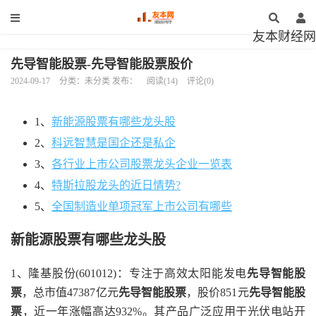
友本财经网
先导智能股票-先导智能股票股价
2024-09-17
分类：未分类 发布：
阅读(14)
评论(0)
1、
新能源股票有哪些龙头股
2、
科远智慧是国企还是私企
3、
各行业上市公司股票龙头企业一览表
4、
特斯拉股龙头的近日情势?
5、
全国制造业单项冠军上市公司有哪些
新能源股票有哪些龙头股
1、隆基股份(601012)：专注于高效太阳能发电
先导智能股
票
，总市值47387亿元
先导智能股票
，股价851元
先导智能股
票
，近一年涨幅高达932%。其产品广泛应用于光伏电站开