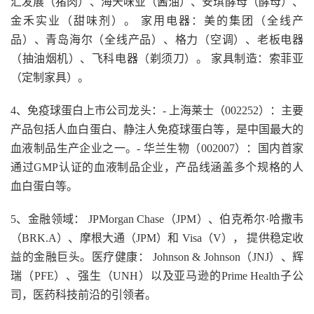
汇发展（猪肉）、海天味业（酱油）、安琪酵母（酵母）、
金禾实业（甜味剂）。 家用电器：美的集团（全线产
品）、青岛海尔（全线产品）、格力（空调）、老板电器
（抽油烟机）、飞科电器（剃须刀）。 家具制造：索菲亚
（定制家具）。
4、免疫球蛋白上市公司龙头：- 上海莱士（002252）：主要
产品包括人血白蛋白、静注人免疫球蛋白等，是中国最大的
血液制品生产企业之一。- 华兰生物（002007）：国内首家
通过GMP认证的血液制品企业，产品线涵盖多个规格的人
血白蛋白等。
5、金融领域： JPMorgan Chase（JPM）、伯克希尔·哈撒韦
（BRK.A）、摩根大通（JPM）和 Visa（V）， 提供稳定收
益的金融巨头。医疗健康： Johnson & Johnson（JNJ）、辉
瑞（PFE）、强生（UNH）以及亚马逊的Prime Health子公
司，医药科技前沿的引领者。