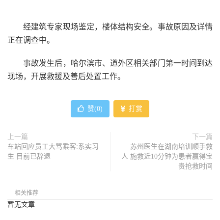
经建筑专家现场鉴定，楼体结构安全。事故原因及详情
正在调查中。
事故发生后，哈尔滨市、道外区相关部门第一时间到达
现场，开展救援及善后处置工作。
赞(
0
)
打赏
上一篇
下一篇
车站回应员工大骂乘客:系实习
苏州医生在湖南培训顺手救
生 目前已辞退
人 施救近10分钟为患者赢得宝
贵抢救时间
相关推荐
暂无文章