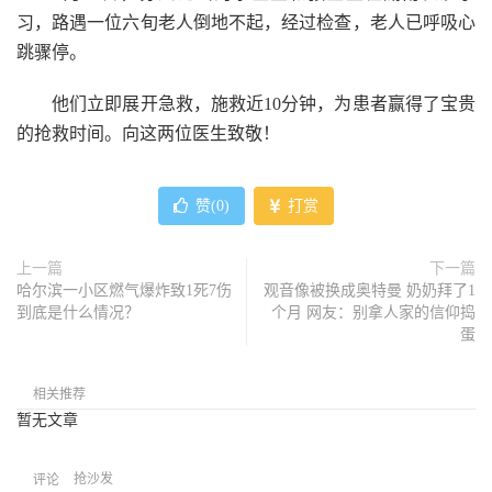
习，路遇一位六旬老人倒地不起，经过检查，老人已呼吸心
跳骤停。
他们立即展开急救，施救近10分钟，为患者赢得了宝贵
的抢救时间。向这两位医生致敬！
赞(
0
)
打赏
上一篇
下一篇
哈尔滨一小区燃气爆炸致1死7伤
观音像被换成奥特曼 奶奶拜了1
到底是什么情况？
个月 网友：别拿人家的信仰捣
蛋
相关推荐
暂无文章
抢沙发
评论