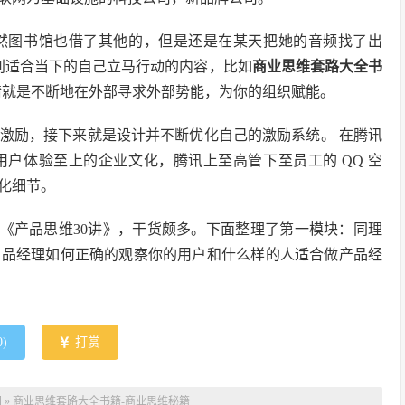
虽然图书馆也借了其他的，但是还是在某天把她的音频找了出
别适合当下的自己立马行动的内容，比如
商业思维套路大全书
事情就是不断地在外部寻求外部势能，为你的组织赋能。
激励，接下来就是设计并不断优化自己的激励系统。 在腾讯
户体验至上的企业文化，腾讯上至高管下至员工的 QQ 空
化细节。
的《产品思维30讲》，干货颇多。下面整理了第一模块：同理
产品经理如何正确的观察你的用户和什么样的人适合做产品经
0
)
打赏
网
»
商业思维套路大全书籍-商业思维秘籍