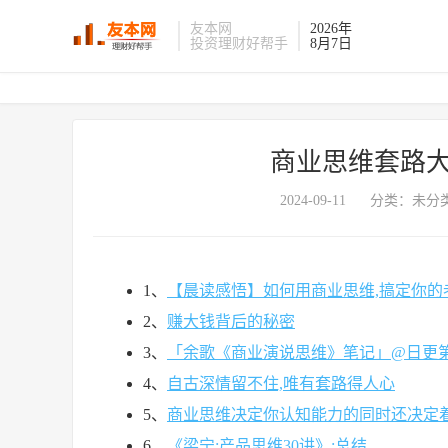
友本网
2026年
投资理财好帮手
8月7日
商业思维套路大
2024-09-11
分类：未分类
1、
【晨读感悟】如何用商业思维,搞定你的
2、
赚大钱背后的秘密
3、
「余歌《商业演说思维》笔记」@日更第
4、
自古深情留不住,唯有套路得人心
5、
商业思维决定你认知能力的同时还决定
6、
《梁宁:产品思维30讲》:总结