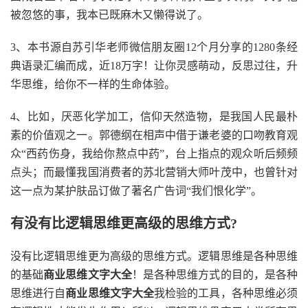
被忽悠的事，我本已既麻木又懒得说了。
3、本书源自苏引华老师微信朋友圈12个月分享的1280条经
典语录汇编而成，近18万字！让你灵感萌动，反思过往，升
华思维，给你不一样的生命体验。
4、比如，厌恶化学加工，信仰天然造物，是我国人民最朴
素的价值观之一。郭德纲在相声中借于谦老婆的口吻教育观
众“西药伤身，我给你熬点中药”，台上指点的观众听后频频
点头；而最懂我国消费者的苏北营销大师叶茂中，也曾针对
这一点为某护肤品订做了著名广告词“我们恨化学”。
有没有比逻辑思维更高级的思维方式?
没有比逻辑思维更为高级的思维方式。逻辑思维是各种思维
的基础
商业思维文字大全
！是各种思维方式的目的，是各种
思维进行自
商业思维文字大全
我检验的工具，各种思维必须