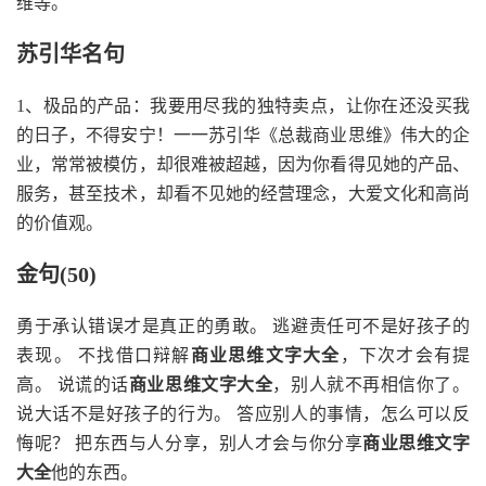
维等。
苏引华名句
1、极品的产品：我要用尽我的独特卖点，让你在还没买我
的日子，不得安宁！一一苏引华《总裁商业思维》伟大的企
业，常常被模仿，却很难被超越，因为你看得见她的产品、
服务，甚至技术，却看不见她的经营理念，大爱文化和高尚
的价值观。
金句(50)
勇于承认错误才是真正的勇敢。 逃避责任可不是好孩子的
表现。 不找借口辩解
商业思维文字大全
，下次才会有提
高。 说谎的话
商业思维文字大全
，别人就不再相信你了。
说大话不是好孩子的行为。 答应别人的事情，怎么可以反
悔呢？ 把东西与人分享，别人才会与你分享
商业思维文字
大全
他的东西。