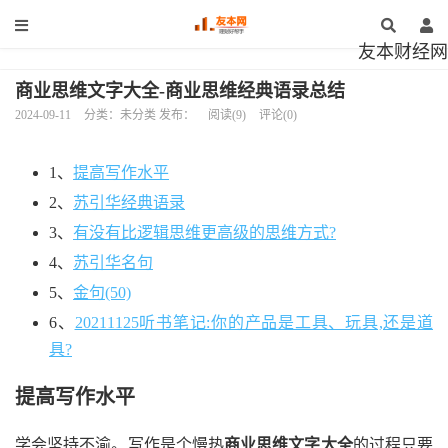
友本财经网
商业思维文字大全-商业思维经典语录总结
2024-09-11
分类：未分类 发布：
阅读(9)
评论(0)
1、
提高写作水平
2、
苏引华经典语录
3、
有没有比逻辑思维更高级的思维方式?
4、
苏引华名句
5、
金句(50)
6、
20211125听书笔记:你的产品是工具、玩具,还是道
具?
提高写作水平
学会坚持不渝。写作是个慢热
商业思维文字大全
的过程只要