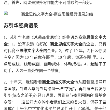
注。首先，阅读是提升写作能力不可或缺的一部分。
苏引华经典语录
1、苏引华老师《总裁商业思维》经典语录
商业思维文字大
全
：1，没有永远（成功）
商业思维文字大全
的企业，只有
时代
商业思维文字大全
的企业。2，过了 10 年，为什么你没
有变？因为 10 年前你在那里，10 年后，你还在那 里。3，
点动成线，线动成面，面动成体，体动成框。4，超越不了
对手，因为一直处在同一个维度。
2、十年来，我眼看着
商业思维文字大全
他从跟着聚成导师
唱国歌，到进入华商书院结识一堆“学兄”，再到每天转发苏
引华(陈安之弟子)的经典语录，再到参与盛景网联的“母基金
众筹”……这些开大众的小老板们上交的香火钱，供养了吾
国成百上千名中学文化水平的导师们开上了宾利。 关于他