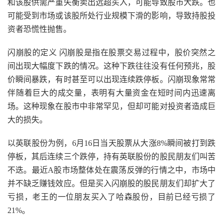
和该股供需严重失衡卖出远超买入，可能导致股市大跌。也
可能受到市场或该股所处行业规模下滑的影响，导致持股投
资者恐慌性抛售。
闪崩股的定义 闪崩股是指在股票交易过程中，股价突然之
间出现大幅度下跌的情况。这种下跌往往没有任何预兆，股
价瞬间暴跌，有时甚至可以出现连续跌停板。闪崩现象常常
伴随着巨大的成交量，表明有大量资金在短时间内迅速离
场。这种现象在股市中非常罕见，但却可能对投资者造成巨
大的损失。
以英联股份为例，6月16日当天股票从大涨8%瞬间被打到跌
停板，其后连续三个跌停，持有英联股份的股民朋友们叫苦
不迭。最近A股市场整体处在震荡反弹的行情之中，市场中
并不缺乏赚钱效应。但是买入闪崩股的股民朋友们却扩大了
亏损，老王的一位朋友买入了哈森股份，目前已经亏损了
21%。