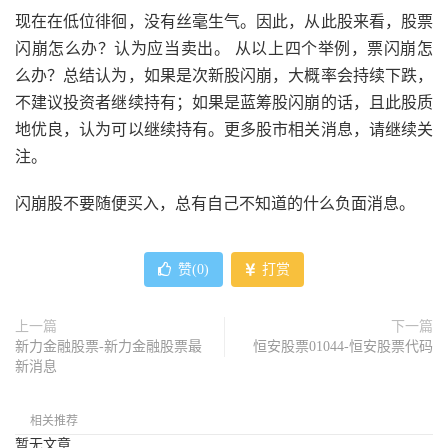
现在在低位徘徊，没有丝毫生气。因此，从此股来看，股票
闪崩怎么办？认为应当卖出。 从以上四个举例，票闪崩怎
么办？总结认为，如果是次新股闪崩，大概率会持续下跌，
不建议投资者继续持有；如果是蓝筹股闪崩的话，且此股质
地优良，认为可以继续持有。更多股市相关消息，请继续关
注。
闪崩股不要随便买入，总有自己不知道的什么负面消息。
赞(
0
)
打赏
上一篇
下一篇
新力金融股票-新力金融股票最
恒安股票01044-恒安股票代码
新消息
相关推荐
暂无文章