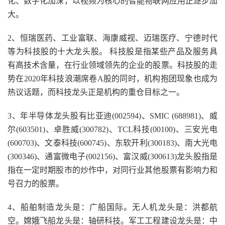
化、数字化加深，以视频为核心的智能物联网应用正逐步加
大。
2、恒瑞医药、工业富联、海康威视、迈瑞医疗、宁德时代
等为科技股的十大龙头股。 科技股是指某些产品及服务具
有高技术含量，在行业领域领先的企业的股票。科技股的走
势在2020年科技浪潮席卷A股的同时，机构抱团现象也成为
热议话题，而科技龙头正是机构的重仓目标之一。
3、年半导体龙头股有比亚迪(002594)、SMIC (688981)、威
尔(603501)、卓胜威(300782)、TCL科技(00100)、三安光电
(600703)、文泰科技(600745)、东软开利(300183)、南大光电
(300346)、通富微电子(002156)、富汉威(300613)龙头股指是
指在一定时期股市的炒作中，对同行业其他股票有影响力和
号召力的股票。
4、船舶制造龙头是：广船国际。无人机龙头是：洪都航
空。嫦娥飞船龙头是：轴研科技。军工工程建设龙头是：中