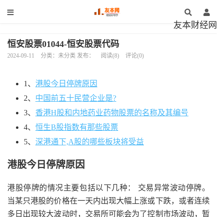
友本财经网
恒安股票01044-恒安股票代码
2024-09-11
分类：未分类 发布：
阅读(8)
评论(0)
1、
港股今日停牌原因
2、
中国前五十民营企业是?
3、
香港H股和内地药业药物股票的名称及其编号
4、
恒生B股指数有那些股票
5、
深港通下,A股的哪些板块将受益
港股今日停牌原因
港股停牌的情况主要包括以下几种： 交易异常波动停牌。
当某只港股的价格在一天内出现大幅上涨或下跌，或者连续
多日出现较大波动时，交易所可能会为了控制市场波动，暂