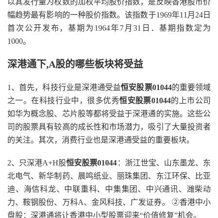
以其发行量为权数的加权平均股价指数，是反映香港股市价
幅趋势最有影响的一种股价指数。该指数于1969年11月24日
首次公开发布，基期为1964年7月31日．基期指数定为
1000。
深港通下,A股的哪些板块将受益
1、首先，科技行业是深港通受益
恒安股票01044
的重要领域
之一。在科技行业中，很多优秀
恒安股票01044
的上市公司
如华为概念股、芯片股等都将受益于深港通的实施。这些公
司的股票具有较高的成长性和市场潜力，吸引了大量投资者
的关注。其次，消费行业也是深港通受益的重要板块。
2、只深港A+H股
恒安股票01044
：浙江世宝、山东墨龙、东
北电气、新华制药、晨鸣纸业、丽珠集团、东江环保、比亚
迪、海信科龙、中联重科、中集集团、中兴通讯、潍柴动
力、鞍钢股份、万科A、金风科技、广发证券。 ②香港中小
盘股：深港通将让香港中小型股票迎来“价值修复”机会。