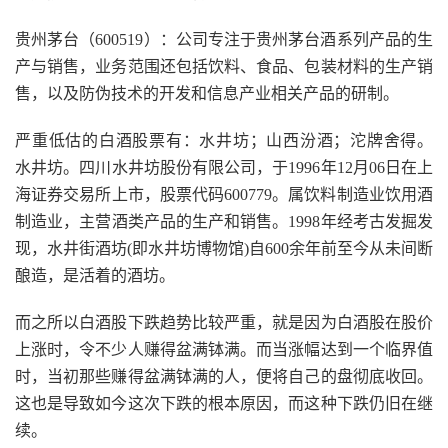
贵州茅台（600519）：公司专注于贵州茅台酒系列产品的生
产与销售，业务范围还包括饮料、食品、包装材料的生产销
售，以及防伪技术的开发和信息产业相关产品的研制。
严重低估的白酒股票有：水井坊；山西汾酒；沱牌舍得。
水井坊。四川水井坊股份有限公司，于1996年12月06日在上
海证券交易所上市，股票代码600779。属饮料制造业饮用酒
制造业，主营酒类产品的生产和销售。1998年经考古发掘发
现，水井街酒坊(即水井坊博物馆)自600余年前至今从未间断
酿造，是活着的酒坊。
而之所以白酒股下跌趋势比较严重，就是因为白酒股在股价
上涨时，令不少人赚得盆满钵满。而当涨幅达到一个临界值
时，当初那些赚得盆满钵满的人，便将自己的盘彻底收回。
这也是导致如今这次下跌的根本原因，而这种下跌仍旧在继
续。