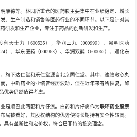
药明康德等。林园所重仓的医药股主要集中在业绩稳定、增长
研发、生产制造和销售等医药行业的不同环节。以下是针对其
医药研发和生产企业，专注于药品的创新研发和生产。
天士力（600535），华润三九（000999）、易明医药
2424）、华东医药（000963）、华润双鹤（600062）、通化东
店，旗下达仁堂和乐仁堂源自北京同仁堂。其中，速效救心丸
然而，中新药业的业绩曾经历波动，但在近年来有所恢复，如
产品优势仍然值得考虑。
企业是顺巴此两配和片仔癀。白药和片仔癀作为
联环药业股票
的布局被看好，其股权结构的优势使得长期持有安全性较高。
，具有垄断性和定价权，符合巴菲特的投资理念。