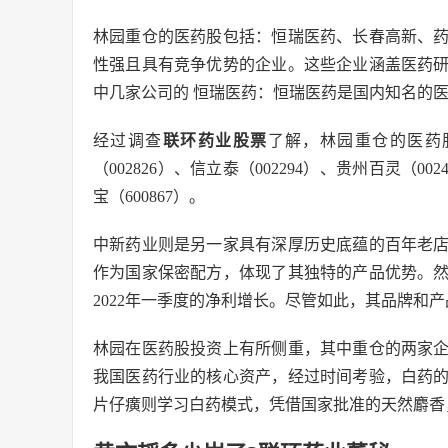
林园重仓的医药股包括：恒瑞医药、长春高新、
性强且具有竞争优势的企业。这些企业涵盖医药
中几家公司的 恒瑞医药：恒瑞医药是国内知名的
经过调查
联环药业股票
了解，林园重仓的医药股有
（002826）、信立泰（002294）、贵州百灵（00
宝（600867）。
中新药业则是另一家具有深厚历史底蕴的百年老
作为国家保密配方，体现了其独特的产品优势。
2022年一季度的净利增长。尽管如此，其品牌和
林园在医药股投资上有所侧重，其中重仓的两家
我国医药行业的核心资产，经过时间考验，白药
片仔癀则学习白药模式，凭借国家批准的天然麝香