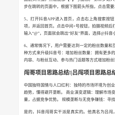
步在跳转的页面中，根据下图箭头所指，点击需要
5、打开抖音APP进入首页，点击右上角搜索按钮
项，并返回首页。点击中间+号按钮，拍摄视频后
输入“@”，页面就会跳出“好友”界面，选择@抖音
6、通常情况下，用户需要达到一定的粉丝数量和
种方式来升级抖音号：增加粉丝数量：拥有更多
内容、与粉丝互动、参与热门话题等方式增加粉丝
闯哥项目思路总结!|吕闯项目思路总结
中国独特国情与人口红利：独特的市场环境为创业
趋势，懂得避开垄断。 商业演变逻辑：理解市场
量，占据竞争优势。 规模垄断与无竞争赚钱：寻
是的，抖音闯哥实干派是真实的。他真名为吕闯