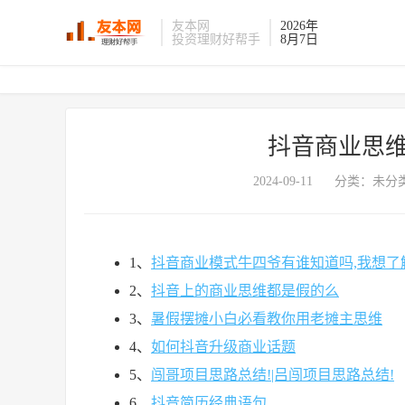
友本网
2026年
投资理财好帮手
8月7日
抖音商业思维
2024-09-11
分类：未分类
1、
抖音商业模式牛四爷有谁知道吗,我想了
2、
抖音上的商业思维都是假的么
3、
暑假摆摊小白必看教你用老摊主思维
4、
如何抖音升级商业话题
5、
闯哥项目思路总结!|吕闯项目思路总结!
6、
抖音简历经典语句