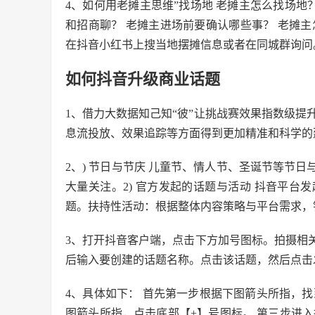
4、如何用老摊主思维”找场地 老摊主怎么找场地
和招商聊？ 老摊主进场前要确认哪些事？ 老摊
在抖音小红书上搜当地摆摊信息或者在同城群询问
如何抖音升级商业话题
1、借力大数据知己知“彼”让挑战赛效果指数级提
息流投放、效果追踪等方面得到更加精准和科学的
2、) 节日与节庆 儿童节、情人节、圣诞节等节
大量关注。2) 官方发起的话题与活动 抖音平
题。扶持性活动：根据整体内容策略与平台需求，
3、打开抖音客户端，点击下方加号图标。拍摄相
后输入要创建的话题名称。点击该话题，然后点击
4、具体如下： 首先第一步根据下图箭头所指，
图箭头所指，点击底部【+】号图标。 第三步进