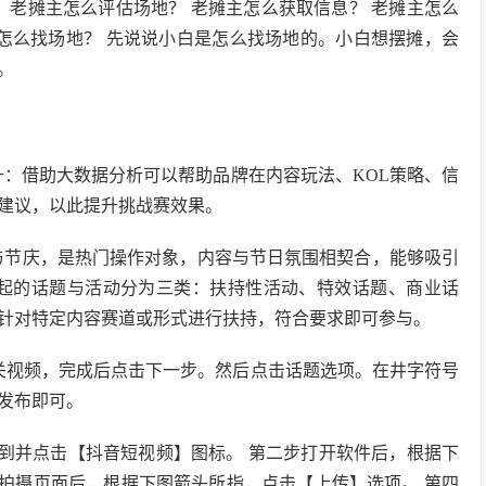
？ 老摊主怎么评估场地？ 老摊主怎么获取信息？ 老摊主怎么
主怎么找场地？ 先说说小白是怎么找场地的。小白想摆摊，会
。
升：借助大数据分析可以帮助品牌在内容玩法、KOL策略、信
建议，以此提升挑战赛效果。
日与节庆，是热门操作对象，内容与节日氛围相契合，能够吸引
台发起的话题与活动分为三类：扶持性活动、特效话题、商业话
针对特定内容赛道或形式进行扶持，符合要求即可参与。
关视频，完成后点击下一步。然后点击话题选项。在井字符号
发布即可。
找到并点击【抖音短视频】图标。 第二步打开软件后，根据下
入拍摄页面后，根据下图箭头所指，点击【上传】选项。 第四