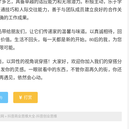
才多艺，具备卓越的适应能力和无限潜力。积极主动，乐于学
沟通技巧和人际交往能力，善于与团队成员建立良好的合作关
确的工作成果。
产品带给朋友们，让它们传递家的温馨与味道。以真诚相待，回
递价值。生活不回头，每一天都是新的开始。80后的我，为您
限可能。
尚，以异性的视角说穿搭！大家好，欢迎你加入我们的穿搭分
启发你的灵感。一眼就看中的东西，不管你逛再久的街，你还
再遇见，依然会心动。
0
)
打赏
本网
»
抖音商业思维大全-抖音创业思维