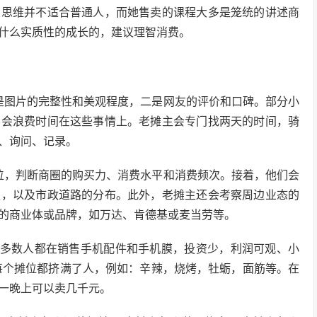
业思维并不适合普通人，而她售卖的课程大多是笼统的讲述商
什么实质性的成长的，建议理智消费。
是图片的完整性和美观程度，二是网友的评价和口碑。部分小
不会浪费时间在这些事情上。老摊主会专门找两天的时间，骑
、询问、记录。
位，判断商圈的购买力、消费水平和消费频次。接着，他们会
性，以及市政道路的分布。此外，老摊主还会考察周边业态的
的商业体或品牌，如万达、肯德基或麦当劳等。
大多数人都在销售手机配件和手机膜，投资少，利润可观、小
每个摊位都挤满了人，例如：辛辣，烧烤，牡蛎，面筋等。在
一晚上可以卖几千元。