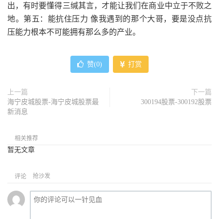
出，有时要懂得三缄其言，才能让我们在商业中立于不败之
地。第五：能抗住压力 像我遇到的那个大哥，要是没点抗
压能力根本不可能拥有那么多的产业。
赞(
0
)
打赏
上一篇
下一篇
海宁皮城股票-海宁皮城股票最
300194股票-300192股票
新消息
相关推荐
暂无文章
抢沙发
评论