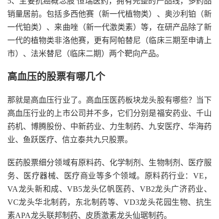
5、主要抗癌概念股 恒瑞医药，拥有完整的产品线，多药品
销量居前。包括多西他赛（新一代植物类）、奥沙利铂（新
一代铂类）、来曲唑（新一代激类素）等，在研产品除了新
一代的植物类非洛他赛，更有阿帕替尼（临床三期至申请上
市）、法米替尼（临床二期）两个靶向产品。
高血压的股票有哪几个
那就是高血压行业了。高血压医药板块龙头股有哪些？当下
高血压行业的上市公司并不多，它们分别是福安药业、千山
药机、博腾股份、中新药业、力生制药、九安医疗、华海药
业、鱼跃医疗、信立泰共九只股票。
医药股票细分领域有原料药、化学制剂、生物制剂、医疗服
务、医疗器械、医疗商业等多个领域。原料药行业：VE，
VA龙头新和成、VB5龙头亿帆医药、VB2龙头广济药业、
VC龙头华北制药，东北制药等、VD3龙头花园生物、抗生
素APA龙头联邦制药、皮质激素龙头仙琚制药。